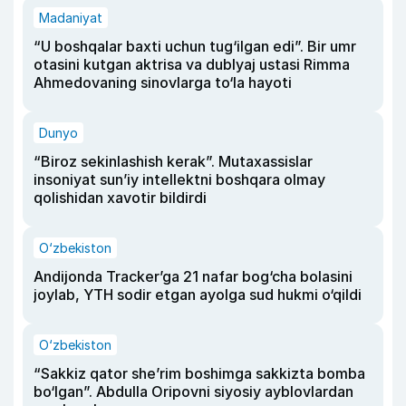
Madaniyat
“U boshqalar baxti uchun tug‘ilgan edi”. Bir umr
otasini kutgan aktrisa va dublyaj ustasi Rimma
Ahmedovaning sinovlarga to‘la hayoti
Dunyo
“Biroz sekinlashish kerak”. Mutaxassislar
insoniyat sun’iy intellektni boshqara olmay
qolishidan xavotir bildirdi
O‘zbekiston
Andijonda Tracker’ga 21 nafar bog‘cha bolasini
joylab, YTH sodir etgan ayolga sud hukmi o‘qildi
O‘zbekiston
“Sakkiz qator she’rim boshimga sakkizta bomba
bo‘lgan”. Abdulla Oripovni siyosiy ayblovlardan