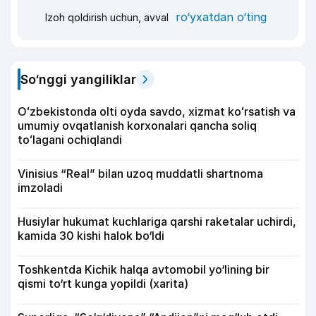
ro‘yxatdan o‘ting
Izoh qoldirish uchun, avval
So‘nggi yangiliklar
Oʻzbekistonda olti oyda savdo, xizmat koʻrsatish va
umumiy ovqatlanish korxonalari qancha soliq
toʻlagani ochiqlandi
Vinisius “Real” bilan uzoq muddatli shartnoma
imzoladi
Husiylar hukumat kuchlariga qarshi raketalar uchirdi,
kamida 30 kishi halok bo‘ldi
Toshkentda Kichik halqa avtomobil yo‘lining bir
qismi to‘rt kunga yopildi (xarita)