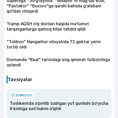
Superliga. “So‘g‘diyona” “Andijon”ni mag‘lub etdi,
“Paxtakor” “Buxoro”ga qarshi bahsda g‘alabani
qo‘ldan chiqardi
Tramp AQSH o‘q-dorilari haqida ma’lumot
tarqatganlarga qamoq bilan tahdid qildi
“Tolibon” Nangarhor viloyatida 72 gektar yerni
tortib oldi
Diomande “Real” tarixidagi eng qimmat futbolchiga
aylandi
Tavsiyalar
O‘zbekiston
Toshkentda o‘pirilib tushgan yo‘l qurilishi bo‘yicha
6 kishiga sud hukmi o‘qildi