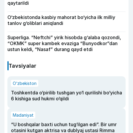
qaytarildi
O‘zbekistonda kasbiy mahorat bo‘yicha ilk milliy
tanlov g‘oliblari aniqlandi
Superliga. “Neftchi” yirik hisobda g‘alaba qozondi,
“OKMK” super kambek evaziga “Bunyodkor”dan
ustun keldi, “Nasaf” durang qayd etdi
Tavsiyalar
O‘zbekiston
Toshkentda o‘pirilib tushgan yo‘l qurilishi bo‘yicha
6 kishiga sud hukmi o‘qildi
Madaniyat
“U boshqalar baxti uchun tug‘ilgan edi”. Bir umr
otasini kutgan aktrisa va dublyaj ustasi Rimma