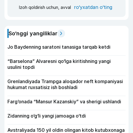
ro‘yxatdan o‘ting
Izoh qoldirish uchun, avval
So‘nggi yangiliklar
Jo Baydenning saratoni tanasiga tarqab ketdi
“Barselona” Alvaresni qo‘lga kiritishning yangi
usulini topdi
Grenlandiyada Trampga aloqador neft kompaniyasi
hukumat ruxsatisiz ish boshladi
Farg‘onada “Mansur Kazanskiy” va sherigi ushlandi
Zidanning o‘g‘li yangi jamoaga o‘tdi
Avstraliyada 150 yil oldin olingan kitob kutubxonaga