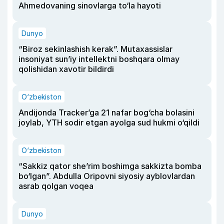
Ahmedovaning sinovlarga to‘la hayoti
Dunyo
“Biroz sekinlashish kerak”. Mutaxassislar
insoniyat sun’iy intellektni boshqara olmay
qolishidan xavotir bildirdi
O‘zbekiston
Andijonda Tracker’ga 21 nafar bog‘cha bolasini
joylab, YTH sodir etgan ayolga sud hukmi o‘qildi
O‘zbekiston
“Sakkiz qator she’rim boshimga sakkizta bomba
bo‘lgan”. Abdulla Oripovni siyosiy ayblovlardan
asrab qolgan voqea
Dunyo