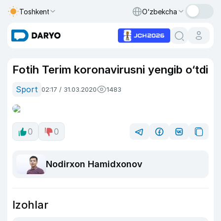
Toshkent
O‘zbekcha
Fotih Terim koronavirusni yengib o‘tdi
Sport
02:17 / 31.03.2020
1483
0
0
Nodirxon Hamidxonov
Izohlar