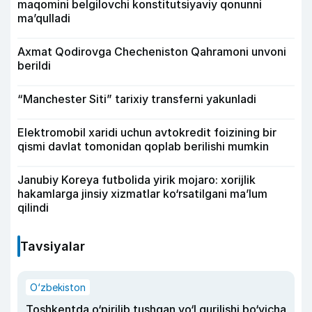
maqomini belgilovchi konstitutsiyaviy qonunni
ma’qulladi
Axmat Qodirovga Checheniston Qahramoni unvoni
berildi
“Manchester Siti” tarixiy transferni yakunladi
Elektromobil xaridi uchun avtokredit foizining bir
qismi davlat tomonidan qoplab berilishi mumkin
Janubiy Koreya futbolida yirik mojaro: xorijlik
hakamlarga jinsiy xizmatlar ko‘rsatilgani ma’lum
qilindi
Tavsiyalar
O‘zbekiston
Toshkentda o‘pirilib tushgan yo‘l qurilishi bo‘yicha