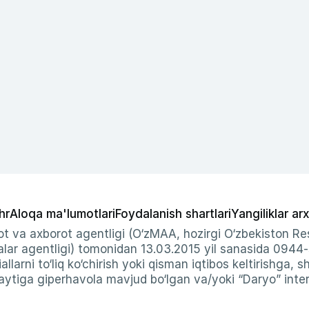
hr
Aloqa ma'lumotlari
Foydalanish shartlari
Yangiliklar arx
t va axborot agentligi (O‘zMAA, hozirgi O‘zbekiston Res
ar agentligi) tomonidan 13.03.2015 yil sanasida 0944
allarni to‘liq ko‘chirish yoki qisman iqtibos keltirishga, 
ytiga giperhavola mavjud bo‘lgan va/yoki “Daryo” intern