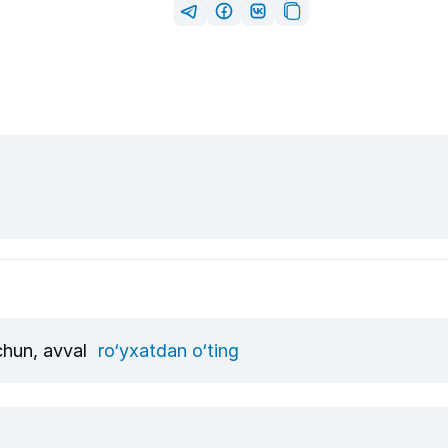
uchun, avval
ro‘yxatdan o‘ting