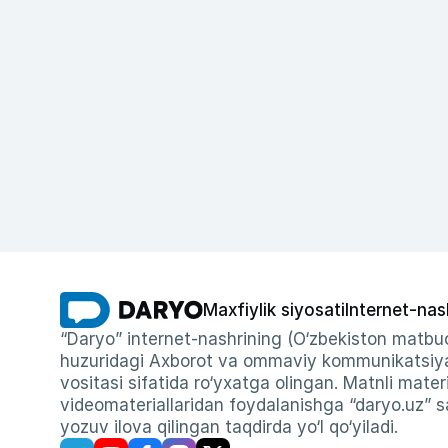
Maxfiylik siyosati
Internet-nas
“Daryo” internet-nashrining (O‘zbekiston matbuo
huzuridagi Axborot va ommaviy kommunikatsiyal
vositasi sifatida ro‘yxatga olingan. Matnli materi
videomateriallaridan foydalanishga “daryo.uz” sa
yozuv ilova qilingan taqdirda yo‘l qo‘yiladi.