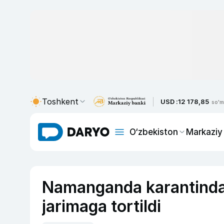
Toshkent
USD :
12 178,85
so'm
O‘zbekiston
Markaziy
Namanganda karantinda
jarimaga tortildi