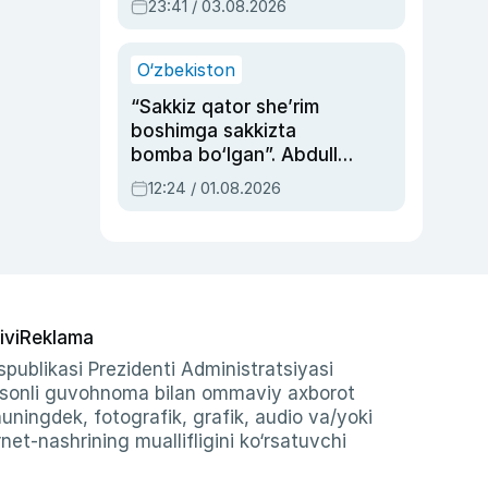
23:41 / 03.08.2026
O‘zbekiston
“Sakkiz qator she’rim
boshimga sakkizta
bomba bo‘lgan”. Abdulla
Oripovni siyosiy
12:24 / 01.08.2026
ayblovlardan asrab
qolgan voqea
ivi
Reklama
publikasi Prezidenti Administratsiyasi
-sonli guvohnoma bilan ommaviy axborot
shuningdek, fotografik, grafik, audio va/yoki
et-nashrining muallifligini ko‘rsatuvchi