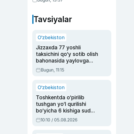
Tavsiyalar
O‘zbekiston
Jizzaxda 77 yoshli
taksichini qo‘y sotib olish
bahonasida yaylovga
olib borib o‘ldirgan yigit
Bugun, 11:15
20 yilga qamaldi
O‘zbekiston
Toshkentda o‘pirilib
tushgan yo‘l qurilishi
bo‘yicha 6 kishiga sud
hukmi o‘qildi
10:10 / 05.08.2026