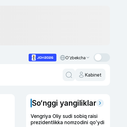
O‘zbekcha
Kabinet
So‘nggi yangiliklar
Vengriya Oliy sudi sobiq raisi
prezidentlikka nomzodini qoʻydi