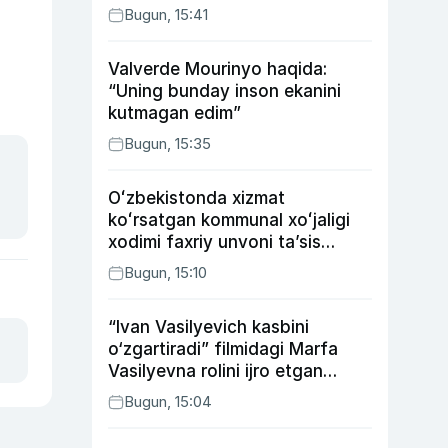
Bugun, 15:41
Valverde Mourinyo haqida:
“Uning bunday inson ekanini
kutmagan edim”
Bugun, 15:35
Oʻzbekistonda xizmat
koʻrsatgan kommunal xoʻjaligi
xodimi faxriy unvoni taʼsis
etilishi mumkin
Bugun, 15:10
“Ivan Vasilyevich kasbini
o‘zgartiradi” filmidagi Marfa
Vasilyevna rolini ijro etgan
aktrisaning taqdiri qanday
Bugun, 15:04
kechdi?