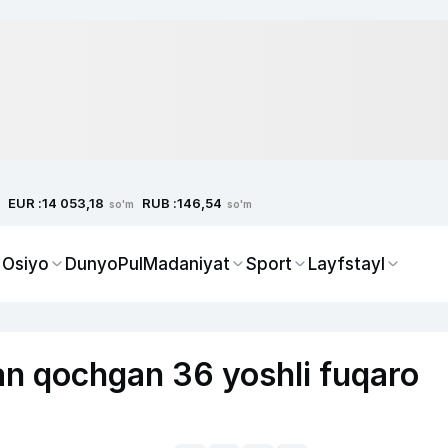
EUR :
RUB :
14 053,18
146,54
so'm
so'm
 Osiyo
Dunyo
Pul
Madaniyat
Sport
Layfstayl
n qochgan 36 yoshli fuqaro