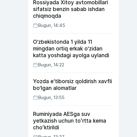
Rossiyada Xitoy avtomobillari
sifatsiz benzin sabab ishdan
chiqmoqda
Bugun, 14:45
O‘zbekistonda 1 yilda 11
mingdan ortiq erkak o‘zidan
katta yoshdagi ayolga uylandi
Bugun, 14:22
Yozda e’tiborsiz qoldirish xavfli
bo‘lgan alomatlar
Bugun, 13:55
Ruminiyada AESga suv
yetkazish uchun toʻrtta kema
choʻktirildi
Bugun, 13:37