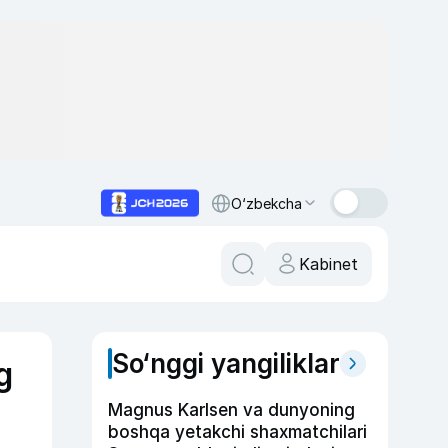
O‘zbekcha
Kabinet
So‘nggi yangiliklar
g
Magnus Karlsen va dunyoning
boshqa yetakchi shaxmatchilari