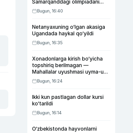
Samarqanddagi olimpiadani
o‘tkazib yuboradi
Bugun, 16:40
Netanyaxuning o‘lgan akasiga
Ugandada haykal qo‘yildi
Bugun, 16:35
Xonadonlarga kirish bo‘yicha
topshiriq berilmagan —
Mahallalar uyushmasi uyma-uy
yurgan mas’ullar haqida
Bugun, 16:24
Ikki kun pastlagan dollar kursi
ko‘tarildi
Bugun, 16:14
O‘zbekistonda hayvonlarni