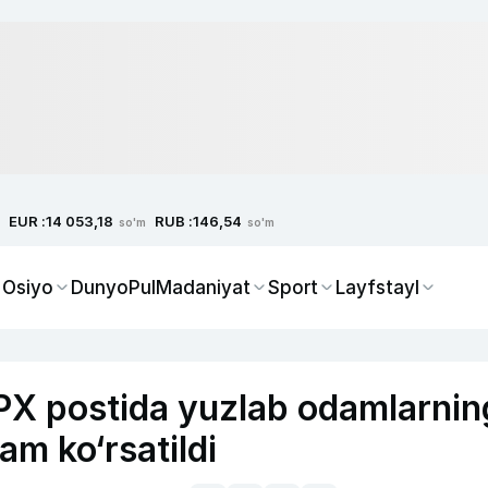
EUR :
RUB :
14 053,18
146,54
so'm
so'm
 Osiyo
Dunyo
Pul
Madaniyat
Sport
Layfstayl
YPX postida yuzlab odamlarnin
am ko‘rsatildi