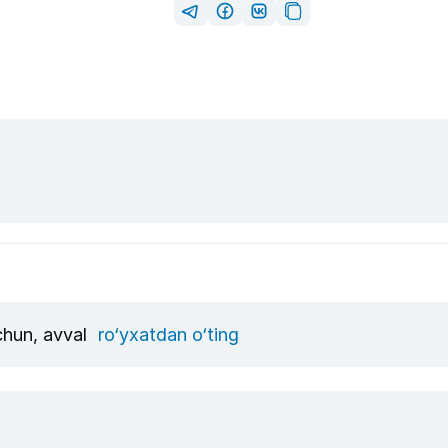
uchun, avval
ro‘yxatdan o‘ting