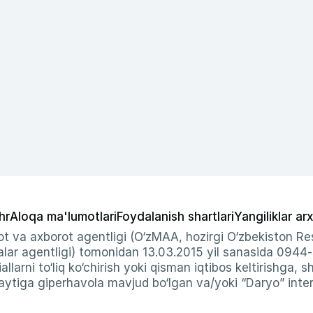
hr
Aloqa ma'lumotlari
Foydalanish shartlari
Yangiliklar arx
t va axborot agentligi (O‘zMAA, hozirgi O‘zbekiston Res
ar agentligi) tomonidan 13.03.2015 yil sanasida 0944
allarni to‘liq ko‘chirish yoki qisman iqtibos keltirishga, 
ytiga giperhavola mavjud bo‘lgan va/yoki “Daryo” intern