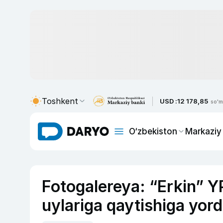
Toshkent
USD :
12 178,85
so'm
O‘zbekiston
Markaziy
Fotogalereya: “Erkin” 
uylariga qaytishiga yord