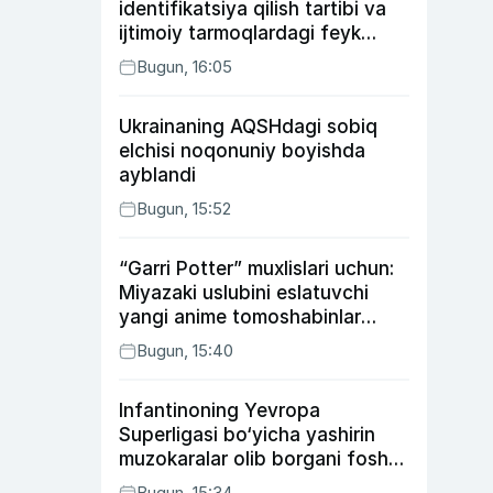
identifikatsiya qilish tartibi va
ijtimoiy tarmoqlardagi feyk
xabarlarga izoh berildi
Bugun, 16:05
Ukrainaning AQSHdagi sobiq
elchisi noqonuniy boyishda
ayblandi
Bugun, 15:52
“Garri Potter” muxlislari uchun:
Miyazaki uslubini eslatuvchi
yangi anime tomoshabinlar
e’tiborini qozonmoqda
Bugun, 15:40
Infantinoning Yevropa
Superligasi bo‘yicha yashirin
muzokaralar olib borgani fosh
bo‘ldi
Bugun, 15:34