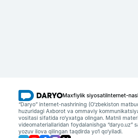
Maxfiylik siyosati
Internet-nas
“Daryo” internet-nashrining (O‘zbekiston matbuo
huzuridagi Axborot va ommaviy kommunikatsiyal
vositasi sifatida ro‘yxatga olingan. Matnli materi
videomateriallaridan foydalanishga “daryo.uz” sa
yozuv ilova qilingan taqdirda yo‘l qo‘yiladi.