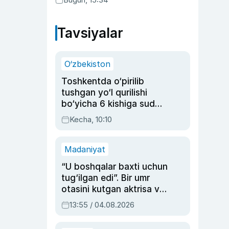
Tavsiyalar
O‘zbekiston
Toshkentda o‘pirilib
tushgan yo‘l qurilishi
bo‘yicha 6 kishiga sud
hukmi o‘qildi
Kecha, 10:10
Madaniyat
“U boshqalar baxti uchun
tug‘ilgan edi”. Bir umr
otasini kutgan aktrisa va
dublyaj ustasi Rimma
13:55 / 04.08.2026
Ahmedovaning
sinovlarga to‘la hayoti