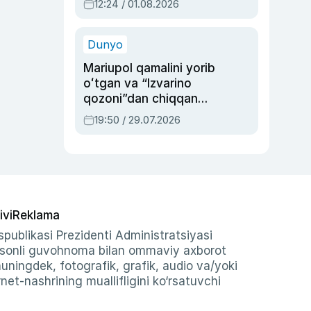
12:24 / 01.08.2026
ayblovlardan asrab
qolgan voqea
Dunyo
Mariupol qamalini yorib
oʻtgan va “Izvarino
qozoni”dan chiqqan
qahramon — Ukraina
19:50 / 29.07.2026
armiyasi bosh
qoʻmondoni Drapatiy
haqida
ivi
Reklama
publikasi Prezidenti Administratsiyasi
-sonli guvohnoma bilan ommaviy axborot
shuningdek, fotografik, grafik, audio va/yoki
et-nashrining muallifligini ko‘rsatuvchi