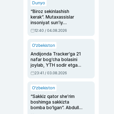
Dunyo
“Biroz sekinlashish
kerak”. Mutaxassislar
insoniyat sun’iy
intellektni boshqara
12:40 / 04.08.2026
olmay qolishidan xavotir
bildirdi
O‘zbekiston
Andijonda Tracker’ga 21
nafar bog‘cha bolasini
joylab, YTH sodir etgan
ayolga sud hukmi o‘qildi
23:41 / 03.08.2026
O‘zbekiston
“Sakkiz qator she’rim
boshimga sakkizta
bomba bo‘lgan”. Abdulla
Oripovni siyosiy