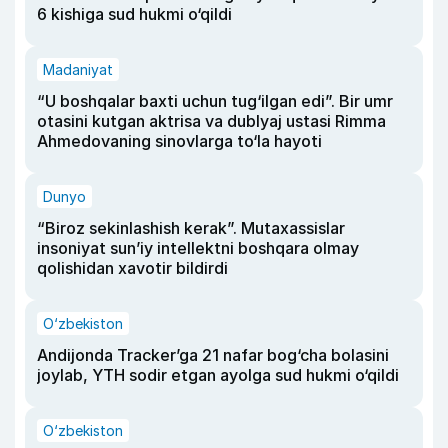
6 kishiga sud hukmi o‘qildi
Madaniyat
“U boshqalar baxti uchun tug‘ilgan edi”. Bir umr
otasini kutgan aktrisa va dublyaj ustasi Rimma
Ahmedovaning sinovlarga to‘la hayoti
Dunyo
“Biroz sekinlashish kerak”. Mutaxassislar
insoniyat sun’iy intellektni boshqara olmay
qolishidan xavotir bildirdi
O‘zbekiston
Andijonda Tracker’ga 21 nafar bog‘cha bolasini
joylab, YTH sodir etgan ayolga sud hukmi o‘qildi
O‘zbekiston