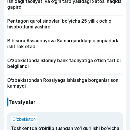
ishidagi faoliyati va o‘g‘il tarbiyasidagi xatosi haqida
gapirdi
Pentagon qurol sinovlari bo‘yicha 25 yillik ochiq
hisobotlarni yashirdi
Bibisora Assaubayeva Samarqanddagi olimpiadada
ishtirok etadi
O‘zbekistonda islomiy bank faoliyatiga o‘tish tartibi
belgilandi
O‘zbekistondan Rossiyaga ishlashga borganlar soni
kamaydi
Tavsiyalar
O‘zbekiston
Toshkentda o‘pirilib tushgan yo‘l qurilishi bo‘yicha