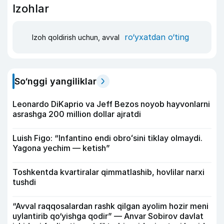
Izohlar
ro‘yxatdan o‘ting
Izoh qoldirish uchun, avval
So‘nggi yangiliklar
Leonardo DiKaprio va Jeff Bezos noyob hayvonlarni
asrashga 200 million dollar ajratdi
Luish Figo: “Infantino endi obroʻsini tiklay olmaydi.
Yagona yechim — ketish”
Toshkentda kvartiralar qimmatlashib, hovlilar narxi
tushdi
“Avval raqqosalardan rashk qilgan ayolim hozir meni
uylantirib qo‘yishga qodir” — Anvar Sobirov davlat