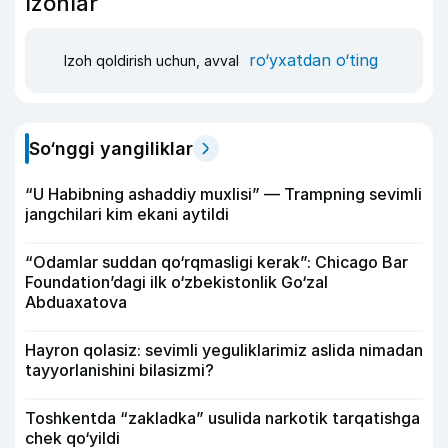
Izohlar
ro‘yxatdan o‘ting
Izoh qoldirish uchun, avval
So‘nggi yangiliklar
“U Habibning ashaddiy muxlisi” — Trampning sevimli
jangchilari kim ekani aytildi
“Odamlar suddan qo‘rqmasligi kerak”: Chicago Bar
Foundation’dagi ilk o‘zbekistonlik Go‘zal
Abduaxatova
Hayron qolasiz: sevimli yeguliklarimiz aslida nimadan
tayyorlanishini bilasizmi?
Toshkentda “zakladka” usulida narkotik tarqatishga
chek qo‘yildi