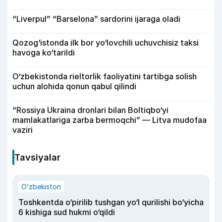
“Liverpul” “Barselona” sardorini ijaraga oladi
Qozog‘istonda ilk bor yo‘lovchili uchuvchisiz taksi
havoga ko‘tarildi
O‘zbekistonda rieltorlik faoliyatini tartibga solish
uchun alohida qonun qabul qilindi
“Rossiya Ukraina dronlari bilan Boltiqbo‘yi
mamlakatlariga zarba bermoqchi” — Litva mudofaa
vaziri
Tavsiyalar
O‘zbekiston
Toshkentda o‘pirilib tushgan yo‘l qurilishi bo‘yicha
6 kishiga sud hukmi o‘qildi