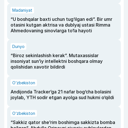
Madaniyat
“U boshqalar baxti uchun tug‘ilgan edi”. Bir umr
otasini kutgan aktrisa va dublyaj ustasi Rimma
Ahmedovaning sinovlarga to‘la hayoti
Dunyo
“Biroz sekinlashish kerak”. Mutaxassislar
insoniyat sun’iy intellektni boshqara olmay
qolishidan xavotir bildirdi
O‘zbekiston
Andijonda Tracker’ga 21 nafar bog‘cha bolasini
joylab, YTH sodir etgan ayolga sud hukmi o‘qildi
O‘zbekiston
“Sakkiz qator she’rim boshimga sakkizta bomba
bo‘lgan”. Abdulla Oripovni siyosiy ayblovlardan