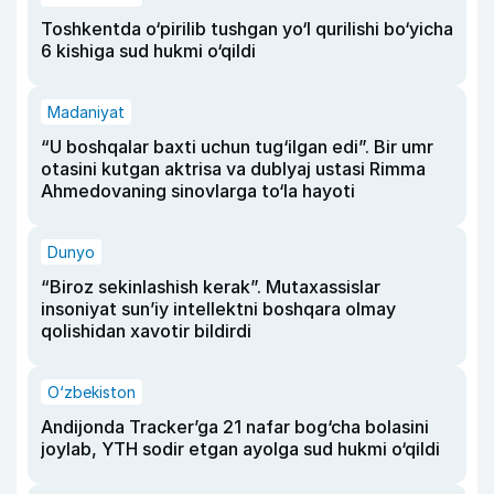
Toshkentda o‘pirilib tushgan yo‘l qurilishi bo‘yicha
6 kishiga sud hukmi o‘qildi
Madaniyat
“U boshqalar baxti uchun tug‘ilgan edi”. Bir umr
otasini kutgan aktrisa va dublyaj ustasi Rimma
Ahmedovaning sinovlarga to‘la hayoti
Dunyo
“Biroz sekinlashish kerak”. Mutaxassislar
insoniyat sun’iy intellektni boshqara olmay
qolishidan xavotir bildirdi
O‘zbekiston
Andijonda Tracker’ga 21 nafar bog‘cha bolasini
joylab, YTH sodir etgan ayolga sud hukmi o‘qildi