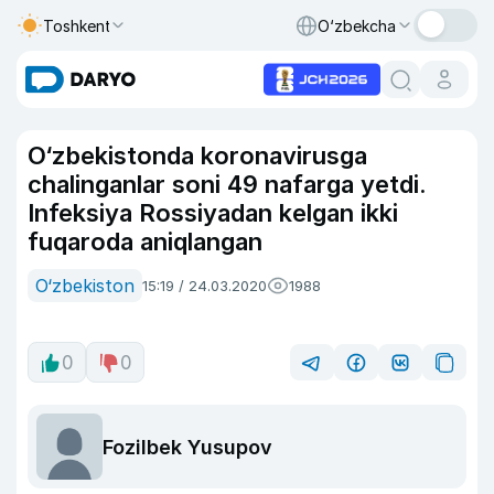
Toshkent
O‘zbekcha
O‘zbekistonda koronavirusga
chalinganlar soni 49 nafarga yetdi.
Infeksiya Rossiyadan kelgan ikki
fuqaroda aniqlangan
O‘zbekiston
15:19 / 24.03.2020
1988
0
0
Fozilbek Yusupov