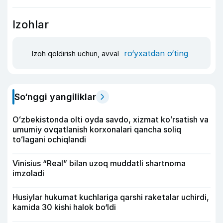
Izohlar
ro‘yxatdan o‘ting
Izoh qoldirish uchun, avval
So‘nggi yangiliklar
Oʻzbekistonda olti oyda savdo, xizmat koʻrsatish va
umumiy ovqatlanish korxonalari qancha soliq
toʻlagani ochiqlandi
Vinisius “Real” bilan uzoq muddatli shartnoma
imzoladi
Husiylar hukumat kuchlariga qarshi raketalar uchirdi,
kamida 30 kishi halok bo‘ldi