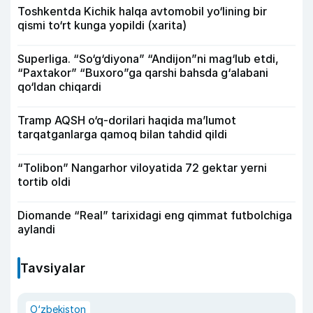
Toshkentda Kichik halqa avtomobil yo‘lining bir
qismi to‘rt kunga yopildi (xarita)
Superliga. “So‘g‘diyona” “Andijon”ni mag‘lub etdi,
“Paxtakor” “Buxoro”ga qarshi bahsda g‘alabani
qo‘ldan chiqardi
Tramp AQSH o‘q-dorilari haqida ma’lumot
tarqatganlarga qamoq bilan tahdid qildi
“Tolibon” Nangarhor viloyatida 72 gektar yerni
tortib oldi
Diomande “Real” tarixidagi eng qimmat futbolchiga
aylandi
Tavsiyalar
O‘zbekiston