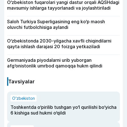
O‘zbekiston fuqarolari yangi dastur orqali AQSHdagi
mavsumiy ishlarga tayyorlanadi va joylashtiriladi
Saloh Turkiya Superligasining eng ko‘p maosh
oluvchi futbolchisiga aylandi
O‘zbekistonda 2030-yilgacha xavfli chiqindilarni
qayta ishlash darajasi 20 foizga yetkaziladi
Germaniyada piyodalarni urib yuborgan
afg‘onistonlik umrbod qamoqqa hukm qilindi
Tavsiyalar
O‘zbekiston
Toshkentda o‘pirilib tushgan yo‘l qurilishi bo‘yicha
6 kishiga sud hukmi o‘qildi