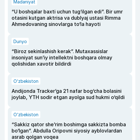
Madaniyat
“U boshqalar baxti uchun tug‘ilgan edi”. Bir umr
otasini kutgan aktrisa va dublyaj ustasi Rimma
Ahmedovaning sinovlarga to‘la hayoti
Dunyo
“Biroz sekinlashish kerak”. Mutaxassislar
insoniyat sun’iy intellektni boshqara olmay
qolishidan xavotir bildirdi
O‘zbekiston
Andijonda Tracker’ga 21 nafar bog‘cha bolasini
joylab, YTH sodir etgan ayolga sud hukmi o‘qildi
O‘zbekiston
“Sakkiz qator she’rim boshimga sakkizta bomba
bo‘lgan”. Abdulla Oripovni siyosiy ayblovlardan
asrab qolgan voqea