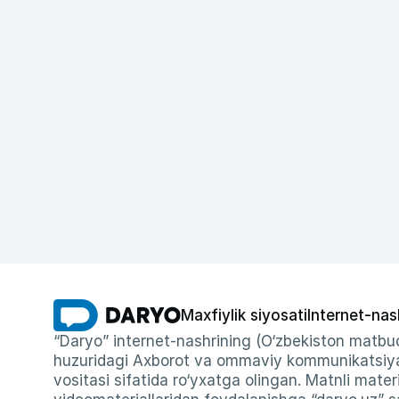
Maxfiylik siyosati
Internet-nas
“Daryo” internet-nashrining (O‘zbekiston matbuo
huzuridagi Axborot va ommaviy kommunikatsiyal
vositasi sifatida ro‘yxatga olingan. Matnli materi