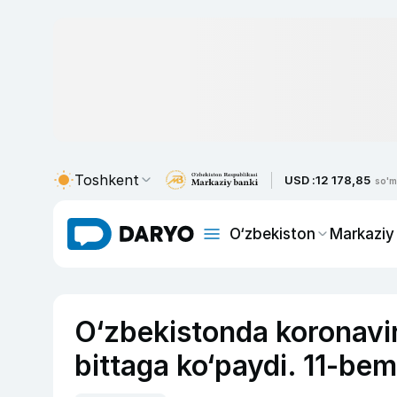
Toshkent
USD :
12 178,85
so'm
O‘zbekiston
Markaziy
O‘zbekistonda koronavir
bittaga ko‘paydi. 11-be