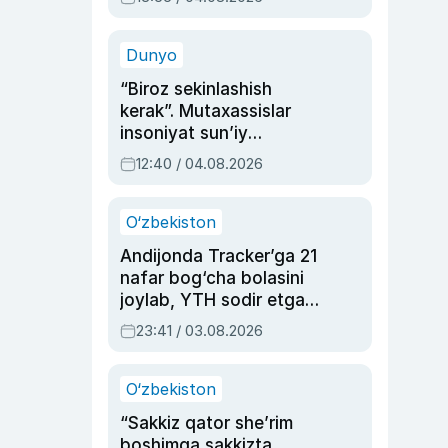
Ahmedovaning
sinovlarga to‘la hayoti
Dunyo
“Biroz sekinlashish
kerak”. Mutaxassislar
insoniyat sun’iy
intellektni boshqara
12:40 / 04.08.2026
olmay qolishidan xavotir
bildirdi
O‘zbekiston
Andijonda Tracker’ga 21
nafar bog‘cha bolasini
joylab, YTH sodir etgan
ayolga sud hukmi o‘qildi
23:41 / 03.08.2026
O‘zbekiston
“Sakkiz qator she’rim
boshimga sakkizta