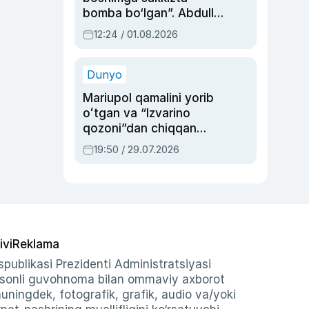
bomba bo‘lgan”. Abdulla
Oripovni siyosiy
12:24 / 01.08.2026
ayblovlardan asrab
qolgan voqea
Dunyo
Mariupol qamalini yorib
oʻtgan va “Izvarino
qozoni”dan chiqqan
qahramon — Ukraina
19:50 / 29.07.2026
armiyasi bosh
qoʻmondoni Drapatiy
haqida
ivi
Reklama
publikasi Prezidenti Administratsiyasi
-sonli guvohnoma bilan ommaviy axborot
shuningdek, fotografik, grafik, audio va/yoki