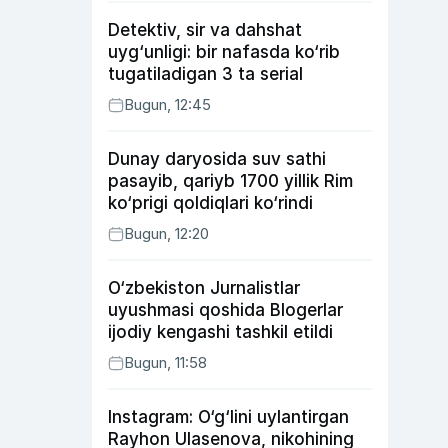
Detektiv, sir va dahshat
uyg‘unligi: bir nafasda ko‘rib
tugatiladigan 3 ta serial
Bugun, 12:45
Dunay daryosida suv sathi
pasayib, qariyb 1700 yillik Rim
ko‘prigi qoldiqlari ko‘rindi
Bugun, 12:20
O‘zbekiston Jurnalistlar
uyushmasi qoshida Blogerlar
ijodiy kengashi tashkil etildi
Bugun, 11:58
Instagram: O‘g‘lini uylantirgan
Rayhon Ulasenova, nikohining