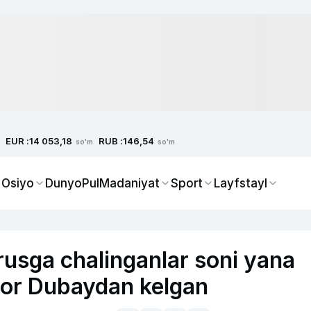
EUR :
RUB :
14 053,18
146,54
so'm
so'm
 Osiyo
Dunyo
Pul
Madaniyat
Sport
Layfstayl
usga chalinganlar soni yana
mor Dubaydan kelgan