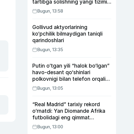
tartibga solishning yangi tizimi
joriy etildi
Bugun, 13:58
Gollivud aktyorlarining
ko‘pchilik bilmaydigan taniqli
qarindoshlari
Bugun, 13:35
Putin o‘tgan yili “halok bo‘lgan”
havo-desant qo‘shinlari
polkovnigi bilan telefon orqali
suhbatlashdi
Bugun, 13:05
“Real Madrid” tarixiy rekord
o‘rnatdi: Yan Diomande Afrika
futbolidagi eng qimmat
transferga aylandi
Bugun, 13:00