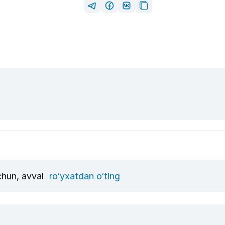
uchun, avval
ro‘yxatdan o‘ting