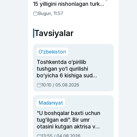
15 yilligini nishonlagan turk
aktyorlari va Kamelot qasriga
Bugun, 11:57
sayohat qilgan Zebo Rahimova
Tavsiyalar
O‘zbekiston
Toshkentda o‘pirilib
tushgan yo‘l qurilishi
bo‘yicha 6 kishiga sud
hukmi o‘qildi
10:10 / 05.08.2026
Madaniyat
“U boshqalar baxti uchun
tug‘ilgan edi”. Bir umr
otasini kutgan aktrisa va
dublyaj ustasi Rimma
13:55 / 04.08.2026