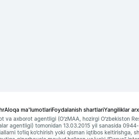
hr
Aloqa ma'lumotlari
Foydalanish shartlari
Yangiliklar arx
t va axborot agentligi (O‘zMAA, hozirgi O‘zbekiston Res
ar agentligi) tomonidan 13.03.2015 yil sanasida 0944
allarni to‘liq ko‘chirish yoki qisman iqtibos keltirishga, 