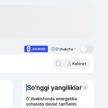
O‘zbekcha
Kabinet
So‘nggi yangiliklar
Oʻzbekistonda energetika
sohasida davlat tariflarini