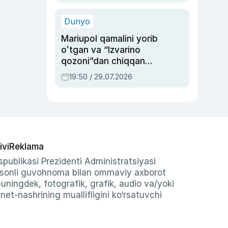
qolgan voqea
Dunyo
Mariupol qamalini yorib
oʻtgan va “Izvarino
qozoni”dan chiqqan
qahramon — Ukraina
19:50 / 29.07.2026
armiyasi bosh
qoʻmondoni Drapatiy
haqida
ivi
Reklama
publikasi Prezidenti Administratsiyasi
-sonli guvohnoma bilan ommaviy axborot
shuningdek, fotografik, grafik, audio va/yoki
et-nashrining muallifligini ko‘rsatuvchi