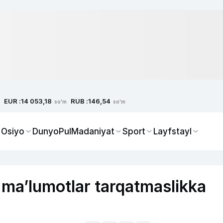
EUR :
RUB :
14 053,18
146,54
so'm
so'm
 Osiyo
Dunyo
Pul
Madaniyat
Sport
Layfstayl
 ma’lumotlar tarqatmaslikka