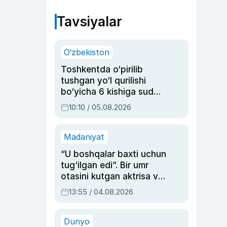
Tavsiyalar
O‘zbekiston
Toshkentda o‘pirilib
tushgan yo‘l qurilishi
bo‘yicha 6 kishiga sud
hukmi o‘qildi
10:10 / 05.08.2026
Madaniyat
“U boshqalar baxti uchun
tug‘ilgan edi”. Bir umr
otasini kutgan aktrisa va
dublyaj ustasi Rimma
13:55 / 04.08.2026
Ahmedovaning
sinovlarga to‘la hayoti
Dunyo