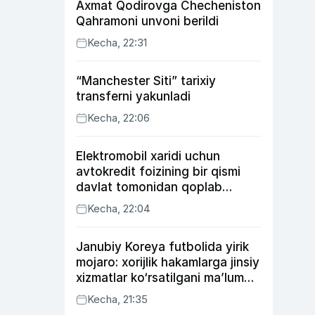
Axmat Qodirovga Checheniston
Qahramoni unvoni berildi
Kecha, 22:31
“Manchester Siti” tarixiy
transferni yakunladi
Kecha, 22:06
Elektromobil xaridi uchun
avtokredit foizining bir qismi
davlat tomonidan qoplab
berilishi mumkin
Kecha, 22:04
Janubiy Koreya futbolida yirik
mojaro: xorijlik hakamlarga jinsiy
xizmatlar ko‘rsatilgani ma’lum
qilindi
Kecha, 21:35