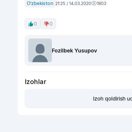
O‘zbekiston
21:25 / 14.03.2020
1803
0
0
Fozilbek Yusupov
Izohlar
Izoh qoldirish 