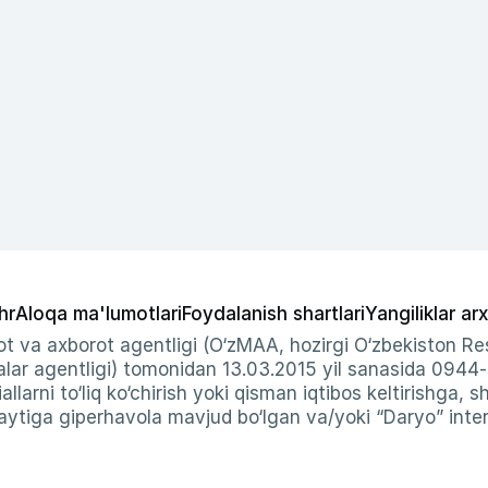
hr
Aloqa ma'lumotlari
Foydalanish shartlari
Yangiliklar arx
t va axborot agentligi (O‘zMAA, hozirgi O‘zbekiston Res
ar agentligi) tomonidan 13.03.2015 yil sanasida 0944
allarni to‘liq ko‘chirish yoki qisman iqtibos keltirishga, 
ytiga giperhavola mavjud bo‘lgan va/yoki “Daryo” intern