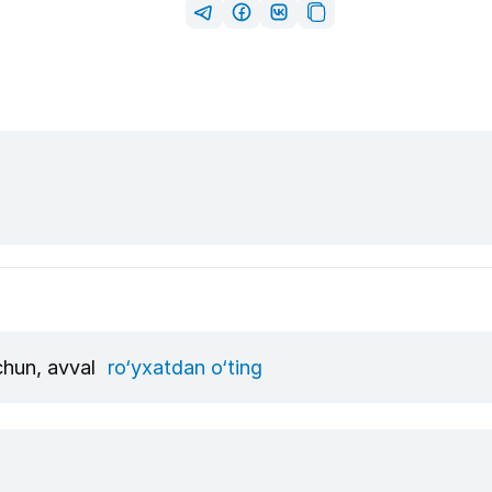
uchun, avval
ro‘yxatdan o‘ting