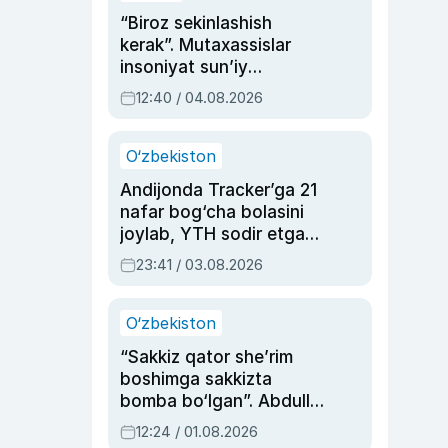
“Biroz sekinlashish
kerak”. Mutaxassislar
insoniyat sun’iy
intellektni boshqara
12:40 / 04.08.2026
olmay qolishidan xavotir
bildirdi
O‘zbekiston
Andijonda Tracker’ga 21
nafar bog‘cha bolasini
joylab, YTH sodir etgan
ayolga sud hukmi o‘qildi
23:41 / 03.08.2026
O‘zbekiston
“Sakkiz qator she’rim
boshimga sakkizta
bomba bo‘lgan”. Abdulla
Oripovni siyosiy
12:24 / 01.08.2026
ayblovlardan asrab