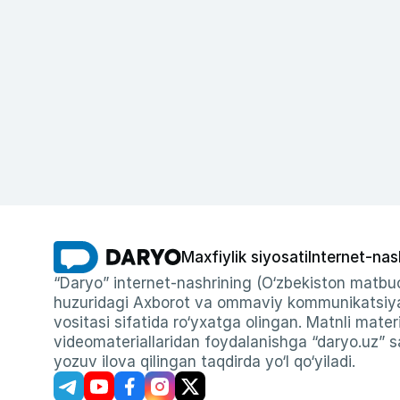
Maxfiylik siyosati
Internet-nas
“Daryo” internet-nashrining (O‘zbekiston matbuo
huzuridagi Axborot va ommaviy kommunikatsiyal
vositasi sifatida ro‘yxatga olingan. Matnli materi
videomateriallaridan foydalanishga “daryo.uz” sa
yozuv ilova qilingan taqdirda yo‘l qo‘yiladi.