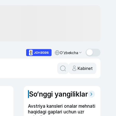
O‘zbekcha
Kabinet
So‘nggi yangiliklar
Avstriya kansleri onalar mehnati
haqidagi gaplari uchun uzr