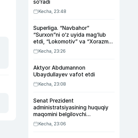
so‘radi
Kecha, 23:48
Superliga. “Navbahor”
“Surxon”ni o‘z uyida mag‘lub
etdi, “Lokomotiv” va “Xorazm”
uyda g‘alaba qozondi
Kecha, 23:26
Aktyor Abdu­mannon
Ubaydullayev vafot etdi
Kecha, 23:08
Senat Prezident
administratsiyasining huquqiy
maqomini belgilovchi
konstitutsiyaviy qonunni
Kecha, 23:06
ma’qulladi