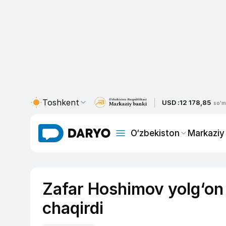
Toshkent
USD :
12 178,85
so'm
O‘zbekiston
Markaziy
Zafar Hoshimov yolg‘on
chaqirdi