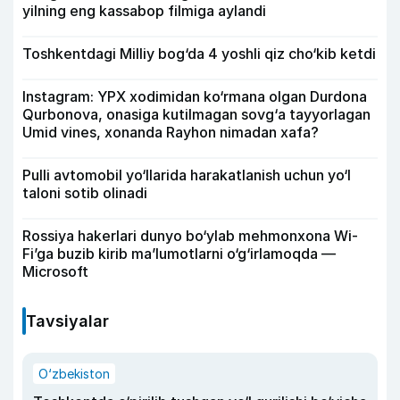
yilning eng kassabop filmiga aylandi
Toshkentdagi Milliy bog‘da 4 yoshli qiz cho‘kib ketdi
Instagram: YPX xodimidan ko‘rmana olgan Durdona
Qurbonova, onasiga kutilmagan sovg‘a tayyorlagan
Umid vines, xonanda Rayhon nimadan xafa?
Pulli avtomobil yo‘llarida harakatlanish uchun yo‘l
taloni sotib olinadi
Rossiya hakerlari dunyo bo‘ylab mehmonxona Wi-
Fi’ga buzib kirib ma’lumotlarni o‘g‘irlamoqda —
Microsoft
Tavsiyalar
O‘zbekiston