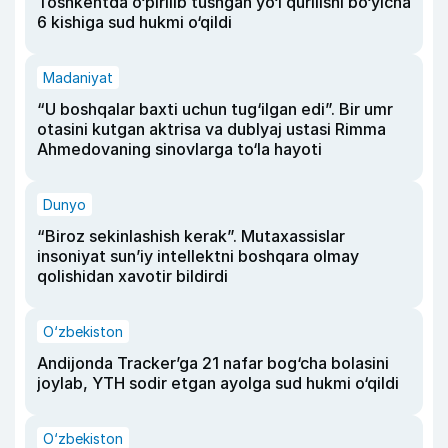
Toshkentda o‘pirilib tushgan yo‘l qurilishi bo‘yicha
6 kishiga sud hukmi o‘qildi
Madaniyat
“U boshqalar baxti uchun tug‘ilgan edi”. Bir umr
otasini kutgan aktrisa va dublyaj ustasi Rimma
Ahmedovaning sinovlarga to‘la hayoti
Dunyo
“Biroz sekinlashish kerak”. Mutaxassislar
insoniyat sun’iy intellektni boshqara olmay
qolishidan xavotir bildirdi
O‘zbekiston
Andijonda Tracker’ga 21 nafar bog‘cha bolasini
joylab, YTH sodir etgan ayolga sud hukmi o‘qildi
O‘zbekiston