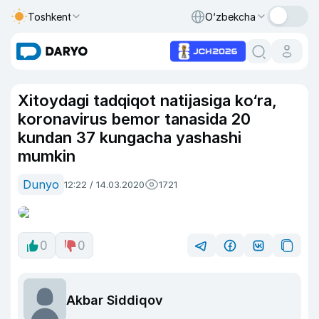
Toshkent
O‘zbekcha
Xitoydagi tadqiqot natijasiga ko‘ra,
koronavirus bemor tanasida 20
kundan 37 kungacha yashashi
mumkin
Dunyo
12:22 / 14.03.2020
1721
0
0
Akbar Siddiqov