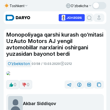
Toshkent
O‘zbekcha
Monopoliyaga qarshi kurash qo‘mitasi
UzAuto Motors AJ yengil
avtomobillar narxlarini oshirgani
yuzasidan bayonot berdi
O‘zbekiston
03:58 / 13.03.2020
2212
0
0
Akbar Siddiqov