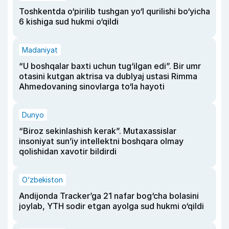
Toshkentda o‘pirilib tushgan yo‘l qurilishi bo‘yicha
6 kishiga sud hukmi o‘qildi
Madaniyat
“U boshqalar baxti uchun tug‘ilgan edi”. Bir umr
otasini kutgan aktrisa va dublyaj ustasi Rimma
Ahmedovaning sinovlarga to‘la hayoti
Dunyo
“Biroz sekinlashish kerak”. Mutaxassislar
insoniyat sun’iy intellektni boshqara olmay
qolishidan xavotir bildirdi
O‘zbekiston
Andijonda Tracker’ga 21 nafar bog‘cha bolasini
joylab, YTH sodir etgan ayolga sud hukmi o‘qildi