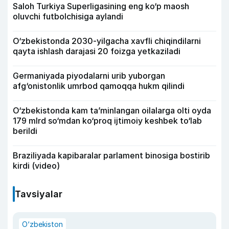
Saloh Turkiya Superligasining eng ko‘p maosh
oluvchi futbolchisiga aylandi
O‘zbekistonda 2030-yilgacha xavfli chiqindilarni
qayta ishlash darajasi 20 foizga yetkaziladi
Germaniyada piyodalarni urib yuborgan
afg‘onistonlik umrbod qamoqqa hukm qilindi
O‘zbekistonda kam ta’minlangan oilalarga olti oyda
179 mlrd so‘mdan ko‘proq ijtimoiy keshbek to‘lab
berildi
Braziliyada kapibaralar parlament binosiga bostirib
kirdi (video)
Tavsiyalar
O‘zbekiston