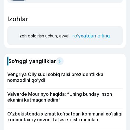
Izohlar
ro‘yxatdan o‘ting
Izoh qoldirish uchun, avval
So‘nggi yangiliklar
Vengriya Oliy sudi sobiq raisi prezidentlikka
nomzodini qoʻydi
Valverde Mourinyo haqida: “Uning bunday inson
ekanini kutmagan edim”
Oʻzbekistonda xizmat koʻrsatgan kommunal xoʻjaligi
xodimi faxriy unvoni taʼsis etilishi mumkin