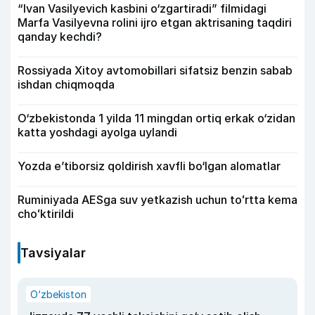
“Ivan Vasilyevich kasbini o‘zgartiradi” filmidagi
Marfa Vasilyevna rolini ijro etgan aktrisaning taqdiri
qanday kechdi?
Rossiyada Xitoy avtomobillari sifatsiz benzin sabab
ishdan chiqmoqda
O‘zbekistonda 1 yilda 11 mingdan ortiq erkak o‘zidan
katta yoshdagi ayolga uylandi
Yozda e’tiborsiz qoldirish xavfli bo‘lgan alomatlar
Ruminiyada AESga suv yetkazish uchun toʻrtta kema
choʻktirildi
Tavsiyalar
O‘zbekiston