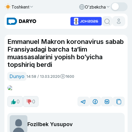
Toshkent
O‘zbekcha
Emmanuel Makron koronavirus sabab
Fransiyadagi barcha ta’lim
muassasalarini yopish bo‘yicha
topshiriq berdi
Dunyo
14:58 / 13.03.2020
1600
0
0
Fozilbek Yusupov