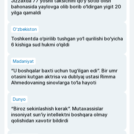
Jizzaxda 77 yoshli taksichini qo‘y sotib olish
bahonasida yaylovga olib borib o‘ldirgan yigit 20
yilga qamaldi
O‘zbekiston
Toshkentda o‘pirilib tushgan yo‘l qurilishi bo‘yicha
6 kishiga sud hukmi o‘qildi
Madaniyat
“U boshqalar baxti uchun tug‘ilgan edi”. Bir umr
otasini kutgan aktrisa va dublyaj ustasi Rimma
Ahmedovaning sinovlarga to‘la hayoti
Dunyo
“Biroz sekinlashish kerak”. Mutaxassislar
insoniyat sun’iy intellektni boshqara olmay
qolishidan xavotir bildirdi