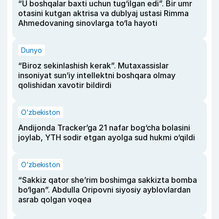
“U boshqalar baxti uchun tug‘ilgan edi”. Bir umr
otasini kutgan aktrisa va dublyaj ustasi Rimma
Ahmedovaning sinovlarga to‘la hayoti
Dunyo
“Biroz sekinlashish kerak”. Mutaxassislar
insoniyat sun’iy intellektni boshqara olmay
qolishidan xavotir bildirdi
O‘zbekiston
Andijonda Tracker’ga 21 nafar bog‘cha bolasini
joylab, YTH sodir etgan ayolga sud hukmi o‘qildi
O‘zbekiston
“Sakkiz qator she’rim boshimga sakkizta bomba
bo‘lgan”. Abdulla Oripovni siyosiy ayblovlardan
asrab qolgan voqea