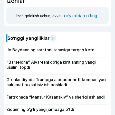
Izohlar
ro‘yxatdan o‘ting
Izoh qoldirish uchun, avval
So‘nggi yangiliklar
Jo Baydenning saratoni tanasiga tarqab ketdi
“Barselona” Alvaresni qo‘lga kiritishning yangi
usulini topdi
Grenlandiyada Trampga aloqador neft kompaniyasi
hukumat ruxsatisiz ish boshladi
Farg‘onada “Mansur Kazanskiy” va sherigi ushlandi
Zidanning o‘g‘li yangi jamoaga o‘tdi