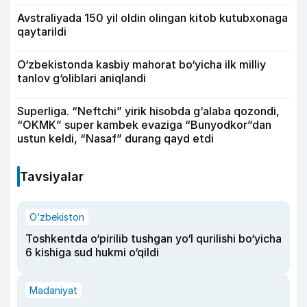
Avstraliyada 150 yil oldin olingan kitob kutubxonaga
qaytarildi
O‘zbekistonda kasbiy mahorat bo‘yicha ilk milliy
tanlov g‘oliblari aniqlandi
Superliga. “Neftchi” yirik hisobda g‘alaba qozondi,
“OKMK” super kambek evaziga “Bunyodkor”dan
ustun keldi, “Nasaf” durang qayd etdi
Tavsiyalar
O‘zbekiston
Toshkentda o‘pirilib tushgan yo‘l qurilishi bo‘yicha
6 kishiga sud hukmi o‘qildi
Madaniyat