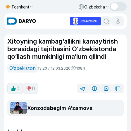
Toshkent
O‘zbekcha
Xitoyning kambag‘allikni kamaytirish
borasidagi tajribasini O‘zbekistonda
qo‘llash mumkinligi ma’lum qilindi
O‘zbekiston
13:20 / 12.03.2020
1084
0
0
Xonzodabegim A’zamova