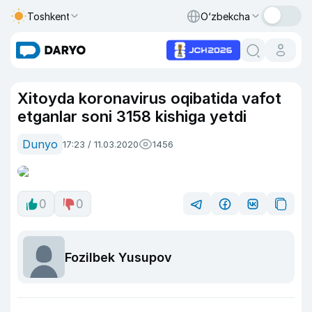
Toshkent
O‘zbekcha
Xitoyda koronavirus oqibatida vafot
etganlar soni 3158 kishiga yetdi
Dunyo
17:23 / 11.03.2020
1456
0
0
Fozilbek Yusupov