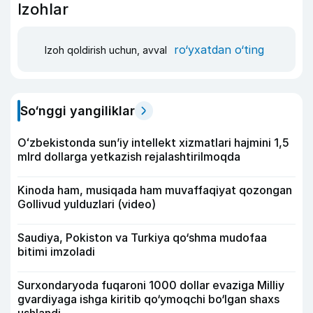
Izohlar
ro‘yxatdan o‘ting
Izoh qoldirish uchun, avval
So‘nggi yangiliklar
Oʻzbekistonda sunʼiy intellekt xizmatlari hajmini 1,5
mlrd dollarga yetkazish rejalashtirilmoqda
Kinoda ham, musiqada ham muvaffaqiyat qozongan
Gollivud yulduzlari (video)
Saudiya, Pokiston va Turkiya qo‘shma mudofaa
bitimi imzoladi
Surxondaryoda fuqaroni 1000 dollar evaziga Milliy
gvardiyaga ishga kiritib qo‘ymoqchi bo‘lgan shaxs