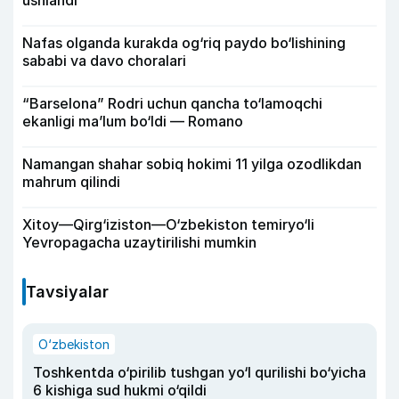
ushlandi
Nafas olganda kurakda og‘riq paydo bo‘lishining
sababi va davo choralari
“Barselona” Rodri uchun qancha to‘lamoqchi
ekanligi ma’lum bo‘ldi — Romano
Namangan shahar sobiq hokimi 11 yilga ozodlikdan
mahrum qilindi
Xitoy—Qirg‘iziston—O‘zbekiston temiryo‘li
Yevropagacha uzaytirilishi mumkin
Tavsiyalar
O‘zbekiston
Toshkentda o‘pirilib tushgan yo‘l qurilishi bo‘yicha
6 kishiga sud hukmi o‘qildi