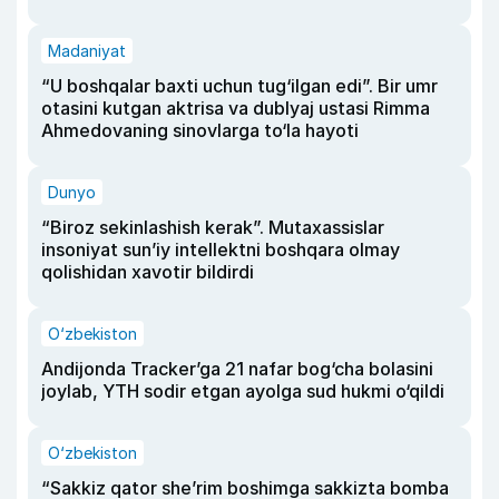
Madaniyat
“U boshqalar baxti uchun tug‘ilgan edi”. Bir umr
otasini kutgan aktrisa va dublyaj ustasi Rimma
Ahmedovaning sinovlarga to‘la hayoti
Dunyo
“Biroz sekinlashish kerak”. Mutaxassislar
insoniyat sun’iy intellektni boshqara olmay
qolishidan xavotir bildirdi
O‘zbekiston
Andijonda Tracker’ga 21 nafar bog‘cha bolasini
joylab, YTH sodir etgan ayolga sud hukmi o‘qildi
O‘zbekiston
“Sakkiz qator she’rim boshimga sakkizta bomba