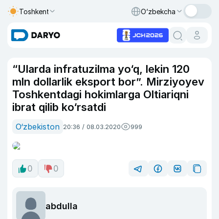
Toshkent
O‘zbekcha
“Ularda infratuzilma yo‘q, lekin 120
mln dollarlik eksport bor”. Mirziyoyev
Toshkentdagi hokimlarga Oltiariqni
ibrat qilib ko‘rsatdi
O‘zbekiston
20:36 / 08.03.2020
999
0
0
abdulla