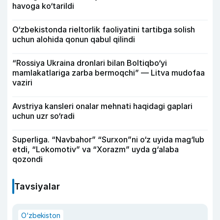
havoga ko‘tarildi
O‘zbekistonda rieltorlik faoliyatini tartibga solish
uchun alohida qonun qabul qilindi
“Rossiya Ukraina dronlari bilan Boltiqbo‘yi
mamlakatlariga zarba bermoqchi” — Litva mudofaa
vaziri
Avstriya kansleri onalar mehnati haqidagi gaplari
uchun uzr so‘radi
Superliga. “Navbahor” “Surxon”ni o‘z uyida mag‘lub
etdi, “Lokomotiv” va “Xorazm” uyda g‘alaba
qozondi
Tavsiyalar
O‘zbekiston