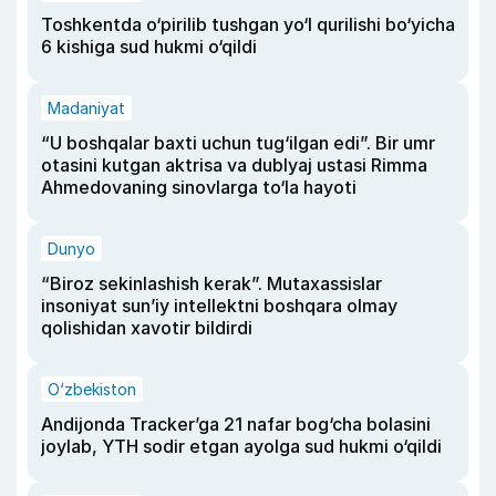
Toshkentda o‘pirilib tushgan yo‘l qurilishi bo‘yicha
6 kishiga sud hukmi o‘qildi
Madaniyat
“U boshqalar baxti uchun tug‘ilgan edi”. Bir umr
otasini kutgan aktrisa va dublyaj ustasi Rimma
Ahmedovaning sinovlarga to‘la hayoti
Dunyo
“Biroz sekinlashish kerak”. Mutaxassislar
insoniyat sun’iy intellektni boshqara olmay
qolishidan xavotir bildirdi
O‘zbekiston
Andijonda Tracker’ga 21 nafar bog‘cha bolasini
joylab, YTH sodir etgan ayolga sud hukmi o‘qildi