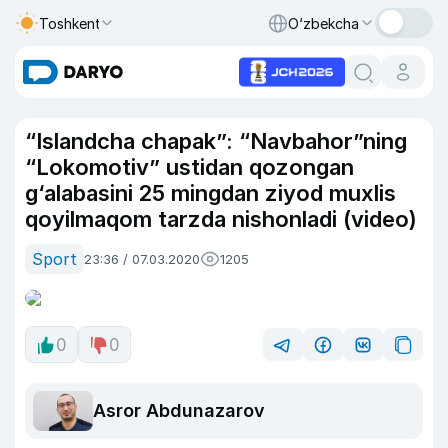
Toshkent
O‘zbekcha
“Islandcha chapak”: “Navbahor”ning
“Lokomotiv” ustidan qozongan
g‘alabasini 25 mingdan ziyod muxlis
qoyilmaqom tarzda nishonladi (video)
Sport
23:36 / 07.03.2020
1205
0
0
Asror Abdunazarov