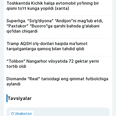
Toshkentda Kichik halqa avtomobil yo‘lining bir
qismi to‘rt kunga yopildi (xarita)
Superliga. “So‘g‘diyona” “Andijon”ni mag‘lub etdi,
“Paxtakor” “Buxoro”ga qarshi bahsda g‘alabani
qo‘ldan chiqardi
Tramp AQSH o‘q-dorilari haqida ma’lumot
tarqatganlarga qamoq bilan tahdid qildi
“Tolibon” Nangarhor viloyatida 72 gektar yerni
tortib oldi
Diomande “Real” tarixidagi eng qimmat futbolchiga
aylandi
Tavsiyalar
O‘zbekiston