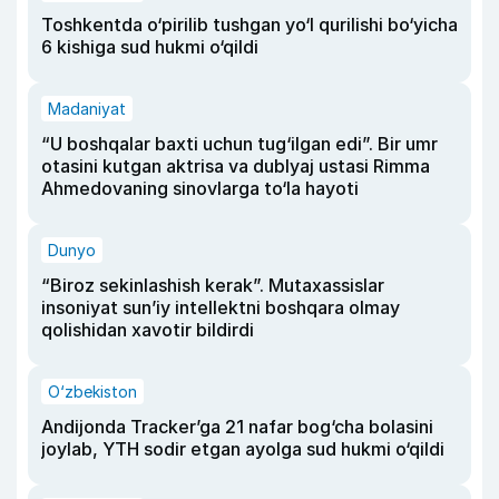
Toshkentda o‘pirilib tushgan yo‘l qurilishi bo‘yicha
6 kishiga sud hukmi o‘qildi
Madaniyat
“U boshqalar baxti uchun tug‘ilgan edi”. Bir umr
otasini kutgan aktrisa va dublyaj ustasi Rimma
Ahmedovaning sinovlarga to‘la hayoti
Dunyo
“Biroz sekinlashish kerak”. Mutaxassislar
insoniyat sun’iy intellektni boshqara olmay
qolishidan xavotir bildirdi
O‘zbekiston
Andijonda Tracker’ga 21 nafar bog‘cha bolasini
joylab, YTH sodir etgan ayolga sud hukmi o‘qildi