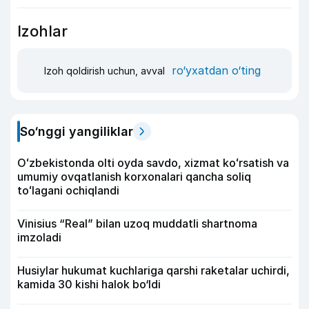
Izohlar
ro‘yxatdan o‘ting
Izoh qoldirish uchun, avval
So‘nggi yangiliklar
Oʻzbekistonda olti oyda savdo, xizmat koʻrsatish va
umumiy ovqatlanish korxonalari qancha soliq
toʻlagani ochiqlandi
Vinisius “Real” bilan uzoq muddatli shartnoma
imzoladi
Husiylar hukumat kuchlariga qarshi raketalar uchirdi,
kamida 30 kishi halok bo‘ldi