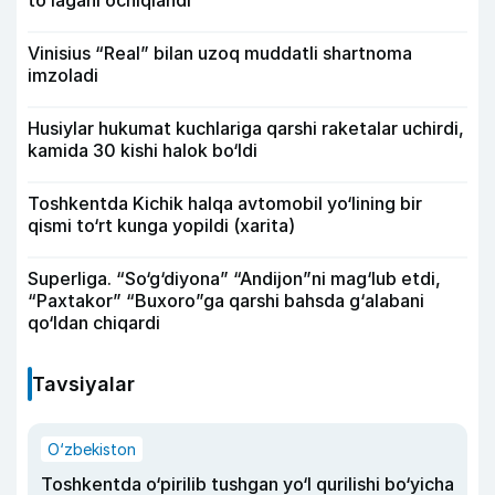
toʻlagani ochiqlandi
Vinisius “Real” bilan uzoq muddatli shartnoma
imzoladi
Husiylar hukumat kuchlariga qarshi raketalar uchirdi,
kamida 30 kishi halok bo‘ldi
Toshkentda Kichik halqa avtomobil yo‘lining bir
qismi to‘rt kunga yopildi (xarita)
Superliga. “So‘g‘diyona” “Andijon”ni mag‘lub etdi,
“Paxtakor” “Buxoro”ga qarshi bahsda g‘alabani
qo‘ldan chiqardi
Tavsiyalar
O‘zbekiston
Toshkentda o‘pirilib tushgan yo‘l qurilishi bo‘yicha