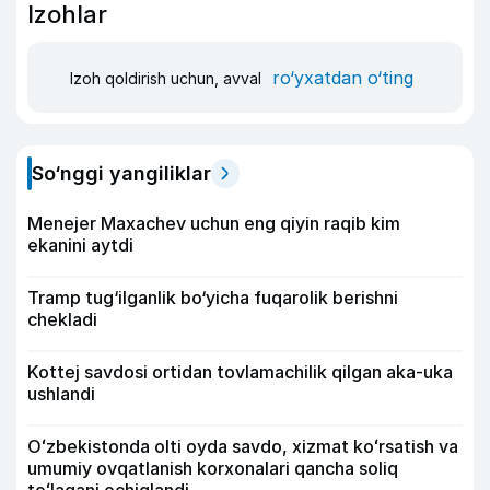
Izohlar
ro‘yxatdan o‘ting
Izoh qoldirish uchun, avval
So‘nggi yangiliklar
Menejer Maxachev uchun eng qiyin raqib kim
ekanini aytdi
Tramp tug‘ilganlik bo‘yicha fuqarolik berishni
chekladi
Kottej savdosi ortidan tovlamachilik qilgan aka-uka
ushlandi
Oʻzbekistonda olti oyda savdo, xizmat koʻrsatish va
umumiy ovqatlanish korxonalari qancha soliq