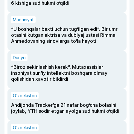
6 kishiga sud hukmi o‘qildi
Madaniyat
“U boshqalar baxti uchun tug‘ilgan edi”. Bir umr
otasini kutgan aktrisa va dublyaj ustasi Rimma
Ahmedovaning sinovlarga to‘la hayoti
Dunyo
“Biroz sekinlashish kerak”. Mutaxassislar
insoniyat sun’iy intellektni boshqara olmay
qolishidan xavotir bildirdi
O‘zbekiston
Andijonda Tracker’ga 21 nafar bog‘cha bolasini
joylab, YTH sodir etgan ayolga sud hukmi o‘qildi
O‘zbekiston