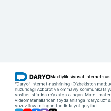
Maxfiylik siyosati
Internet-nas
“Daryo” internet-nashrining (O‘zbekiston matbuo
huzuridagi Axborot va ommaviy kommunikatsiyal
vositasi sifatida ro‘yxatga olingan. Matnli materi
videomateriallaridan foydalanishga “daryo.uz” sa
yozuv ilova qilingan taqdirda yo‘l qo‘yiladi.