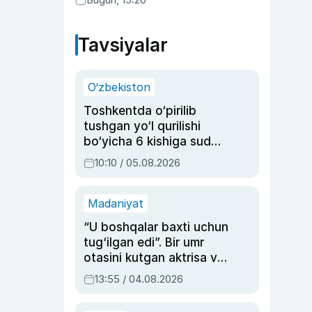
Tavsiyalar
O‘zbekiston
Toshkentda o‘pirilib
tushgan yo‘l qurilishi
bo‘yicha 6 kishiga sud
hukmi o‘qildi
10:10 / 05.08.2026
Madaniyat
“U boshqalar baxti uchun
tug‘ilgan edi”. Bir umr
otasini kutgan aktrisa va
dublyaj ustasi Rimma
13:55 / 04.08.2026
Ahmedovaning
sinovlarga to‘la hayoti