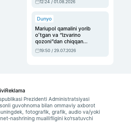
12:24 / 01.08.2026
ayblovlardan asrab
qolgan voqea
Dunyo
Mariupol qamalini yorib
oʻtgan va “Izvarino
qozoni”dan chiqqan
qahramon — Ukraina
19:50 / 29.07.2026
armiyasi bosh
qoʻmondoni Drapatiy
haqida
ivi
Reklama
publikasi Prezidenti Administratsiyasi
-sonli guvohnoma bilan ommaviy axborot
shuningdek, fotografik, grafik, audio va/yoki
et-nashrining muallifligini ko‘rsatuvchi