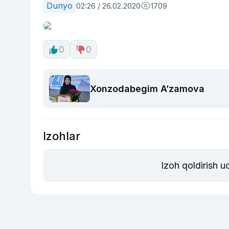
Dunyo
02:26 / 26.02.2020
1709
0
0
Xonzodabegim A’zamova
Izohlar
Izoh qoldirish 