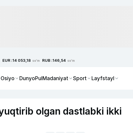
EUR :
RUB :
14 053,18
146,54
so'm
so'm
 Osiyo
Dunyo
Pul
Madaniyat
Sport
Layfstayl
uqtirib olgan dastlabki ikki