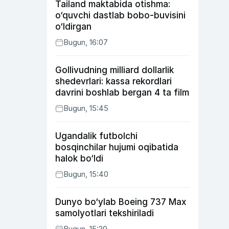
Tailand maktabida otishma:
o‘quvchi dastlab bobo-buvisini
o‘ldirgan
Bugun, 16:07
Gollivudning milliard dollarlik
shedevrlari: kassa rekordlari
davrini boshlab bergan 4 ta film
Bugun, 15:45
Ugandalik futbolchi
bosqinchilar hujumi oqibatida
halok bo‘ldi
Bugun, 15:40
Dunyo bo‘ylab Boeing 737 Max
samolyotlari tekshiriladi
Bugun, 15:20