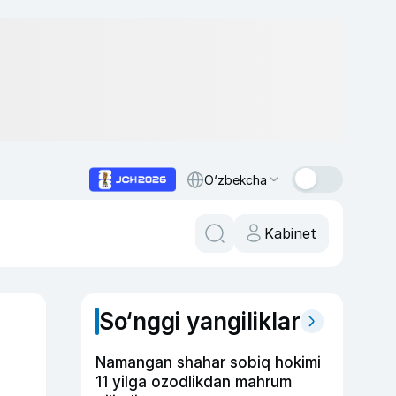
O‘zbekcha
Kabinet
So‘nggi yangiliklar
Namangan shahar sobiq hokimi
11 yilga ozodlikdan mahrum