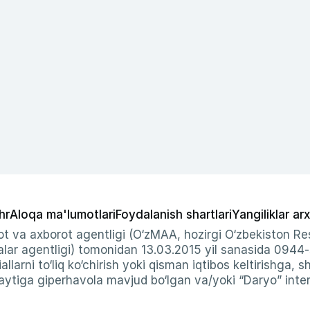
hr
Aloqa ma'lumotlari
Foydalanish shartlari
Yangiliklar arx
t va axborot agentligi (O‘zMAA, hozirgi O‘zbekiston Res
ar agentligi) tomonidan 13.03.2015 yil sanasida 0944
allarni to‘liq ko‘chirish yoki qisman iqtibos keltirishga, 
ytiga giperhavola mavjud bo‘lgan va/yoki “Daryo” intern