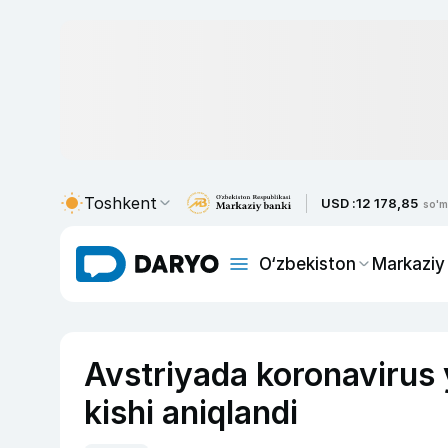
Toshkent
USD :
12 178,85
so'm
O‘zbekiston
Markaziy
Avstriyada koronavirus y
kishi aniqlandi