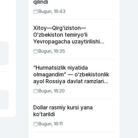
qilindi
Bugun, 16:43
Xitoy—Qirg‘iziston—
O‘zbekiston temiryo‘li
Yevropagacha uzaytirilishi
mumkin
Bugun, 16:35
“Hurmatsizlik niyatida
olmagandim” — o‘zbekistonlik
ayol Rossiya davlat ramzlari
tushirilgan poyandoz haqida
Bugun, 16:20
Dollar rasmiy kursi yana
ko‘tarildi
Bugun, 16:11