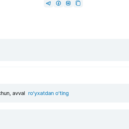
uchun, avval
ro‘yxatdan o‘ting