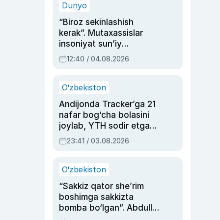
Dunyo
“Biroz sekinlashish
kerak”. Mutaxassislar
insoniyat sun’iy
intellektni boshqara
12:40 / 04.08.2026
olmay qolishidan xavotir
bildirdi
O‘zbekiston
Andijonda Tracker’ga 21
nafar bog‘cha bolasini
joylab, YTH sodir etgan
ayolga sud hukmi o‘qildi
23:41 / 03.08.2026
O‘zbekiston
“Sakkiz qator she’rim
boshimga sakkizta
bomba bo‘lgan”. Abdulla
Oripovni siyosiy