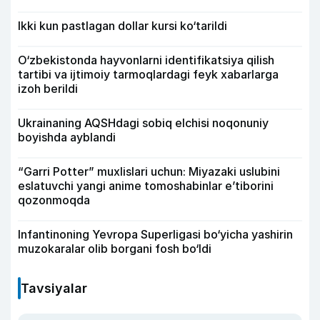
Ikki kun pastlagan dollar kursi ko‘tarildi
O‘zbekistonda hayvonlarni identifikatsiya qilish
tartibi va ijtimoiy tarmoqlardagi feyk xabarlarga
izoh berildi
Ukrainaning AQSHdagi sobiq elchisi noqonuniy
boyishda ayblandi
“Garri Potter” muxlislari uchun: Miyazaki uslubini
eslatuvchi yangi anime tomoshabinlar e’tiborini
qozonmoqda
Infantinoning Yevropa Superligasi bo‘yicha yashirin
muzokaralar olib borgani fosh bo‘ldi
Tavsiyalar