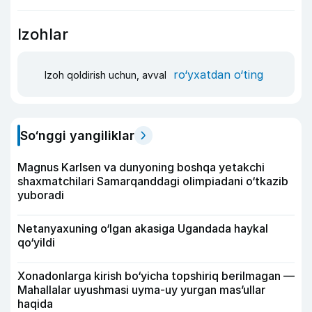
Izohlar
ro‘yxatdan o‘ting
Izoh qoldirish uchun, avval
So‘nggi yangiliklar
Magnus Karlsen va dunyoning boshqa yetakchi
shaxmatchilari Samarqanddagi olimpiadani o‘tkazib
yuboradi
Netanyaxuning o‘lgan akasiga Ugandada haykal
qo‘yildi
Xonadonlarga kirish bo‘yicha topshiriq berilmagan —
Mahallalar uyushmasi uyma-uy yurgan mas’ullar
haqida