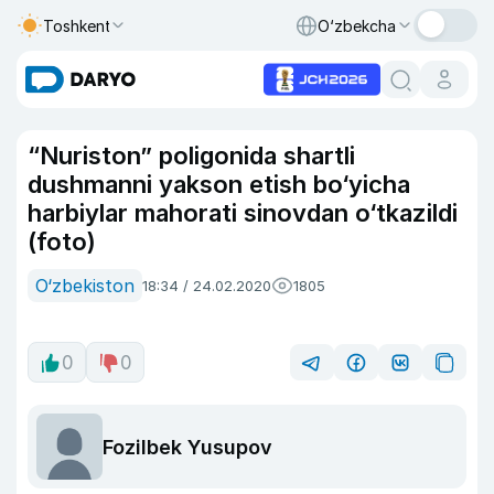
Toshkent
O‘zbekcha
“Nuriston” poligonida shartli
dushmanni yakson etish bo‘yicha
harbiylar mahorati sinovdan o‘tkazildi
(foto)
O‘zbekiston
18:34 / 24.02.2020
1805
0
0
Fozilbek Yusupov