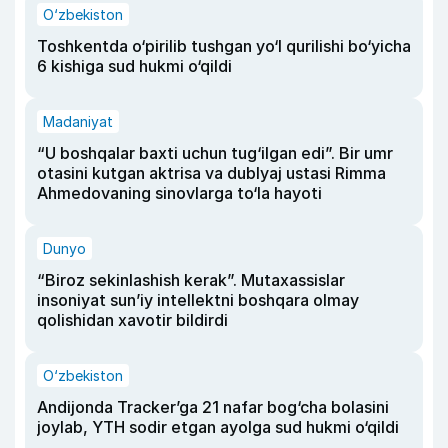
O‘zbekiston
Toshkentda o‘pirilib tushgan yo‘l qurilishi bo‘yicha
6 kishiga sud hukmi o‘qildi
Madaniyat
“U boshqalar baxti uchun tug‘ilgan edi”. Bir umr
otasini kutgan aktrisa va dublyaj ustasi Rimma
Ahmedovaning sinovlarga to‘la hayoti
Dunyo
“Biroz sekinlashish kerak”. Mutaxassislar
insoniyat sun’iy intellektni boshqara olmay
qolishidan xavotir bildirdi
O‘zbekiston
Andijonda Tracker’ga 21 nafar bog‘cha bolasini
joylab, YTH sodir etgan ayolga sud hukmi o‘qildi