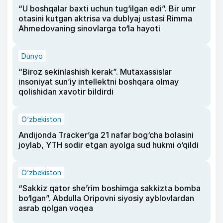
“U boshqalar baxti uchun tug‘ilgan edi”. Bir umr
otasini kutgan aktrisa va dublyaj ustasi Rimma
Ahmedovaning sinovlarga to‘la hayoti
Dunyo
“Biroz sekinlashish kerak”. Mutaxassislar
insoniyat sun’iy intellektni boshqara olmay
qolishidan xavotir bildirdi
O‘zbekiston
Andijonda Tracker’ga 21 nafar bog‘cha bolasini
joylab, YTH sodir etgan ayolga sud hukmi o‘qildi
O‘zbekiston
“Sakkiz qator she’rim boshimga sakkizta bomba
bo‘lgan”. Abdulla Oripovni siyosiy ayblovlardan
asrab qolgan voqea