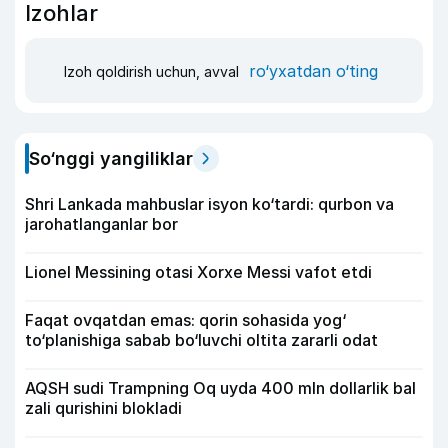
Izohlar
ro‘yxatdan o‘ting
Izoh qoldirish uchun, avval
So‘nggi yangiliklar
Shri Lankada mahbuslar isyon ko‘tardi: qurbon va
jarohatlanganlar bor
Lionel Messining otasi Xorxe Messi vafot etdi
Faqat ovqatdan emas: qorin sohasida yog‘
to‘planishiga sabab bo‘luvchi oltita zararli odat
AQSH sudi Trampning Oq uyda 400 mln dollarlik bal
zali qurishini blokladi