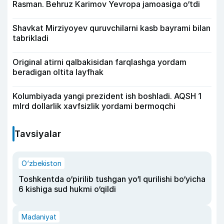
Rasman. Behruz Karimov Yevropa jamoasiga o‘tdi
Shavkat Mirziyoyev quruvchilarni kasb bayrami bilan
tabrikladi
Original atirni qalbakisidan farqlashga yordam
beradigan oltita layfhak
Kolumbiyada yangi prezident ish boshladi. AQSH 1
mlrd dollarlik xavfsizlik yordami bermoqchi
Tavsiyalar
O‘zbekiston
Toshkentda o‘pirilib tushgan yo‘l qurilishi bo‘yicha
6 kishiga sud hukmi o‘qildi
Madaniyat