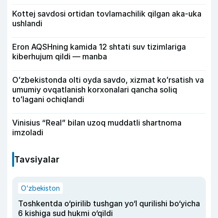
Kottej savdosi ortidan tovlamachilik qilgan aka-uka
ushlandi
Eron AQSHning kamida 12 shtati suv tizimlariga
kiberhujum qildi — manba
Oʻzbekistonda olti oyda savdo, xizmat koʻrsatish va
umumiy ovqatlanish korxonalari qancha soliq
toʻlagani ochiqlandi
Vinisius “Real” bilan uzoq muddatli shartnoma
imzoladi
Tavsiyalar
O‘zbekiston
Toshkentda o‘pirilib tushgan yo‘l qurilishi bo‘yicha
6 kishiga sud hukmi o‘qildi