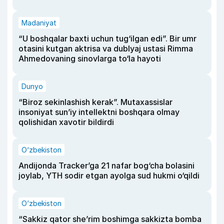
Madaniyat
“U boshqalar baxti uchun tug‘ilgan edi”. Bir umr
otasini kutgan aktrisa va dublyaj ustasi Rimma
Ahmedovaning sinovlarga to‘la hayoti
Dunyo
“Biroz sekinlashish kerak”. Mutaxassislar
insoniyat sun’iy intellektni boshqara olmay
qolishidan xavotir bildirdi
O‘zbekiston
Andijonda Tracker’ga 21 nafar bog‘cha bolasini
joylab, YTH sodir etgan ayolga sud hukmi o‘qildi
O‘zbekiston
“Sakkiz qator she’rim boshimga sakkizta bomba