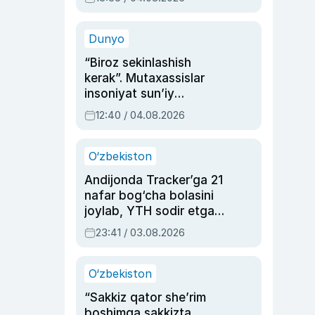
Ahmedovaning
sinovlarga to‘la hayoti
Dunyo
“Biroz sekinlashish
kerak”. Mutaxassislar
insoniyat sun’iy
intellektni boshqara
12:40 / 04.08.2026
olmay qolishidan xavotir
bildirdi
O‘zbekiston
Andijonda Tracker’ga 21
nafar bog‘cha bolasini
joylab, YTH sodir etgan
ayolga sud hukmi o‘qildi
23:41 / 03.08.2026
O‘zbekiston
“Sakkiz qator she’rim
boshimga sakkizta