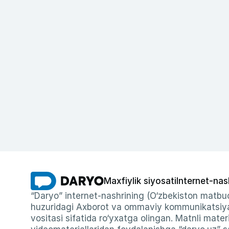
Maxfiylik siyosati
Internet-nas
“Daryo” internet-nashrining (O‘zbekiston matbuo
huzuridagi Axborot va ommaviy kommunikatsiyal
vositasi sifatida ro‘yxatga olingan. Matnli materi