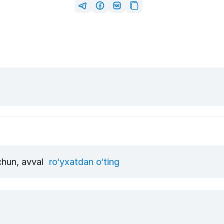
uchun, avval
ro‘yxatdan o‘ting