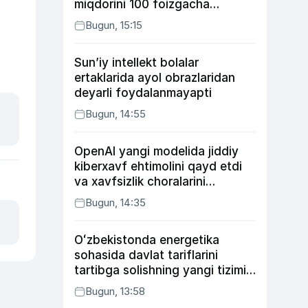
miqdorini 100 foizgacha
oshirishni nazarda tutuvchi
Bugun, 15:15
qonunni ma’qulladi
Sun’iy intellekt bolalar
ertaklarida ayol obrazlaridan
deyarli foydalanmayapti
Bugun, 14:55
OpenAI yangi modelida jiddiy
kiberxavf ehtimolini qayd etdi
va xavfsizlik choralarini
kuchaytirdi
Bugun, 14:35
Oʻzbekistonda energetika
sohasida davlat tariflarini
tartibga solishning yangi tizimi
joriy etildi
Bugun, 13:58