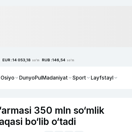
EUR :
RUB :
14 053,18
146,54
so'm
so'm
 Osiyo
Dunyo
Pul
Madaniyat
Sport
Layfstayl
‘armasi 350 mln so‘mlik
asi bo‘lib o‘tadi