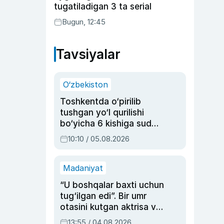
tugatiladigan 3 ta serial
Bugun, 12:45
Tavsiyalar
O‘zbekiston
Toshkentda o‘pirilib
tushgan yo‘l qurilishi
bo‘yicha 6 kishiga sud
hukmi o‘qildi
10:10 / 05.08.2026
Madaniyat
“U boshqalar baxti uchun
tug‘ilgan edi”. Bir umr
otasini kutgan aktrisa va
dublyaj ustasi Rimma
13:55 / 04.08.2026