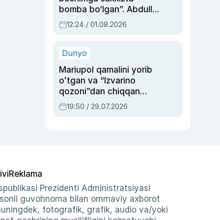
bomba bo‘lgan”. Abdulla
Oripovni siyosiy
12:24 / 01.08.2026
ayblovlardan asrab
qolgan voqea
Dunyo
Mariupol qamalini yorib
oʻtgan va “Izvarino
qozoni”dan chiqqan
qahramon — Ukraina
19:50 / 29.07.2026
armiyasi bosh
qoʻmondoni Drapatiy
haqida
ivi
Reklama
publikasi Prezidenti Administratsiyasi
-sonli guvohnoma bilan ommaviy axborot
shuningdek, fotografik, grafik, audio va/yoki