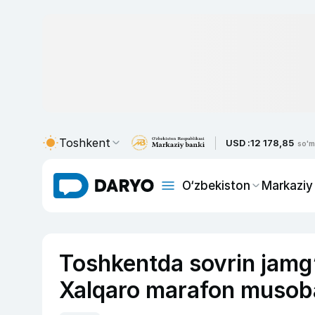
Toshkent
USD :
12 178,85
so'm
O‘zbekiston
Markaziy
Toshkentda sovrin jamg
Xalqaro marafon musobaq