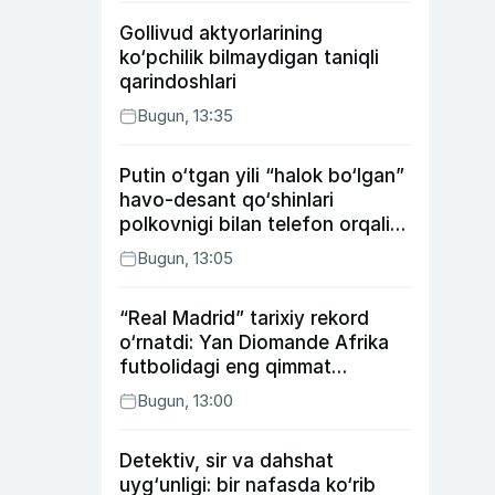
Gollivud aktyorlarining
ko‘pchilik bilmaydigan taniqli
qarindoshlari
Bugun, 13:35
Putin o‘tgan yili “halok bo‘lgan”
havo-desant qo‘shinlari
polkovnigi bilan telefon orqali
suhbatlashdi
Bugun, 13:05
“Real Madrid” tarixiy rekord
o‘rnatdi: Yan Diomande Afrika
futbolidagi eng qimmat
transferga aylandi
Bugun, 13:00
Detektiv, sir va dahshat
uyg‘unligi: bir nafasda ko‘rib