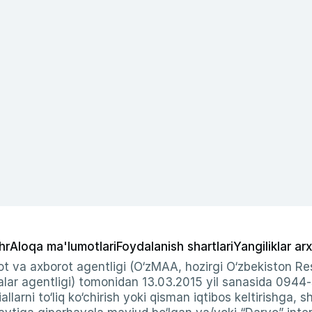
hr
Aloqa ma'lumotlari
Foydalanish shartlari
Yangiliklar arx
t va axborot agentligi (O‘zMAA, hozirgi O‘zbekiston Res
ar agentligi) tomonidan 13.03.2015 yil sanasida 0944
allarni to‘liq ko‘chirish yoki qisman iqtibos keltirishga, 