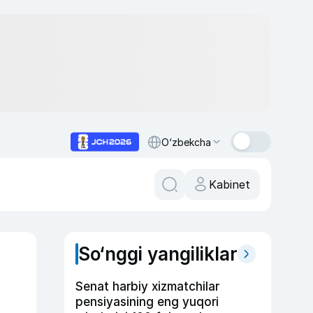
O‘zbekcha
Kabinet
So‘nggi yangiliklar
Senat harbiy xizmatchilar
pensiyasining eng yuqori