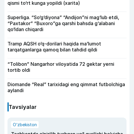
qismi to‘rt kunga yopildi (xarita)
Superliga. “So‘g‘diyona” “Andijon”ni mag‘lub etdi,
“Paxtakor” “Buxoro”ga qarshi bahsda g‘alabani
qo‘ldan chiqardi
Tramp AQSH o‘q-dorilari haqida ma’lumot
tarqatganlarga qamoq bilan tahdid qildi
“Tolibon” Nangarhor viloyatida 72 gektar yerni
tortib oldi
Diomande “Real” tarixidagi eng qimmat futbolchiga
aylandi
Tavsiyalar
O‘zbekiston