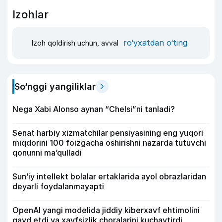
Izohlar
ro‘yxatdan o‘ting
Izoh qoldirish uchun, avval
So‘nggi yangiliklar
Nega Xabi Alonso aynan “Chelsi”ni tanladi?
Senat harbiy xizmatchilar pensiyasining eng yuqori
miqdorini 100 foizgacha oshirishni nazarda tutuvchi
qonunni ma’qulladi
Sun’iy intellekt bolalar ertaklarida ayol obrazlaridan
deyarli foydalanmayapti
OpenAI yangi modelida jiddiy kiberxavf ehtimolini
qayd etdi va xavfsizlik choralarini kuchaytirdi