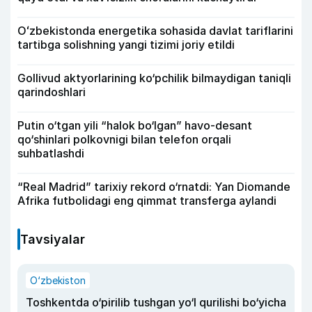
Oʻzbekistonda energetika sohasida davlat tariflarini
tartibga solishning yangi tizimi joriy etildi
Gollivud aktyorlarining ko‘pchilik bilmaydigan taniqli
qarindoshlari
Putin o‘tgan yili “halok bo‘lgan” havo-desant
qo‘shinlari polkovnigi bilan telefon orqali
suhbatlashdi
“Real Madrid” tarixiy rekord o‘rnatdi: Yan Diomande
Afrika futbolidagi eng qimmat transferga aylandi
Tavsiyalar
O‘zbekiston
Toshkentda o‘pirilib tushgan yo‘l qurilishi bo‘yicha