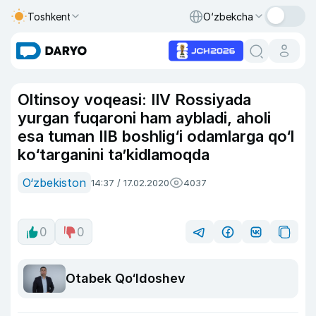
Toshkent
O‘zbekcha
Oltinsoy voqeasi: IIV Rossiyada
yurgan fuqaroni ham aybladi, aholi
esa tuman IIB boshlig‘i odamlarga qo‘l
ko‘targanini ta’kidlamoqda
O‘zbekiston
14:37 / 17.02.2020
4037
0
0
Otabek Qo‘ldoshev