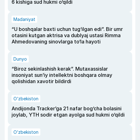
6 kishiga sud hukmi o‘qildi
Madaniyat
“U boshqalar baxti uchun tug‘ilgan edi”. Bir umr
otasini kutgan aktrisa va dublyaj ustasi Rimma
Ahmedovaning sinovlarga to‘la hayoti
Dunyo
“Biroz sekinlashish kerak”. Mutaxassislar
insoniyat sun’iy intellektni boshqara olmay
qolishidan xavotir bildirdi
O‘zbekiston
Andijonda Tracker’ga 21 nafar bog‘cha bolasini
joylab, YTH sodir etgan ayolga sud hukmi o‘qildi
O‘zbekiston