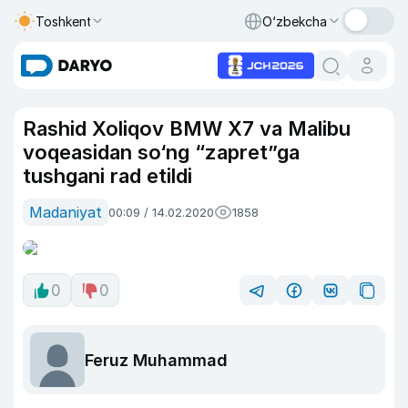
Toshkent
O‘zbekcha
Rashid Xoliqov BMW X7 va Malibu
voqeasidan so‘ng “zapret”ga
tushgani rad etildi
Madaniyat
00:09 / 14.02.2020
1858
0
0
Feruz Muhammad