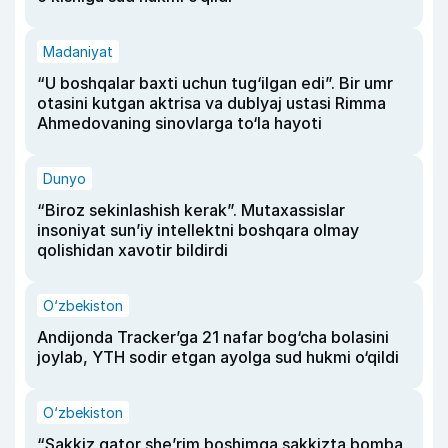
Madaniyat
“U boshqalar baxti uchun tug‘ilgan edi”. Bir umr
otasini kutgan aktrisa va dublyaj ustasi Rimma
Ahmedovaning sinovlarga to‘la hayoti
Dunyo
“Biroz sekinlashish kerak”. Mutaxassislar
insoniyat sun’iy intellektni boshqara olmay
qolishidan xavotir bildirdi
O‘zbekiston
Andijonda Tracker’ga 21 nafar bog‘cha bolasini
joylab, YTH sodir etgan ayolga sud hukmi o‘qildi
O‘zbekiston
“Sakkiz qator she’rim boshimga sakkizta bomba