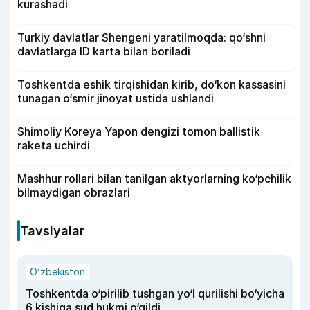
kurashadi
Turkiy davlatlar Shengeni yaratilmoqda: qo‘shni
davlatlarga ID karta bilan boriladi
Toshkentda eshik tirqishidan kirib, do‘kon kassasini
tunagan o‘smir jinoyat ustida ushlandi
Shimoliy Koreya Yapon dengizi tomon ballistik
raketa uchirdi
Mashhur rollari bilan tanilgan aktyorlarning ko‘pchilik
bilmaydigan obrazlari
Tavsiyalar
O‘zbekiston
Toshkentda o‘pirilib tushgan yo‘l qurilishi bo‘yicha
6 kishiga sud hukmi o‘qildi