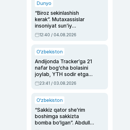
Dunyo
“Biroz sekinlashish
kerak”. Mutaxassislar
insoniyat sun’iy
intellektni boshqara
12:40 / 04.08.2026
olmay qolishidan xavotir
bildirdi
O‘zbekiston
Andijonda Tracker’ga 21
nafar bog‘cha bolasini
joylab, YTH sodir etgan
ayolga sud hukmi o‘qildi
23:41 / 03.08.2026
O‘zbekiston
“Sakkiz qator she’rim
boshimga sakkizta
bomba bo‘lgan”. Abdulla
Oripovni siyosiy