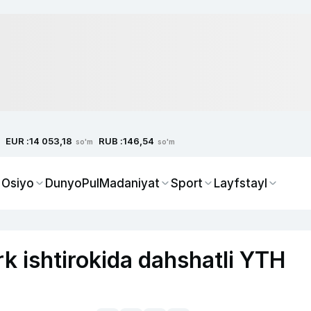
EUR :
RUB :
14 053,18
146,54
so'm
so'm
 Osiyo
Dunyo
Pul
Madaniyat
Sport
Layfstayl
k ishtirokida dahshatli YTH