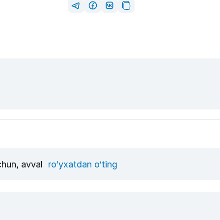
uchun, avval
ro‘yxatdan o‘ting