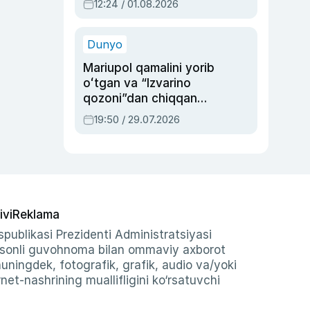
12:24 / 01.08.2026
ayblovlardan asrab
qolgan voqea
Dunyo
Mariupol qamalini yorib
oʻtgan va “Izvarino
qozoni”dan chiqqan
qahramon — Ukraina
19:50 / 29.07.2026
armiyasi bosh
qoʻmondoni Drapatiy
haqida
ivi
Reklama
publikasi Prezidenti Administratsiyasi
-sonli guvohnoma bilan ommaviy axborot
shuningdek, fotografik, grafik, audio va/yoki
et-nashrining muallifligini ko‘rsatuvchi