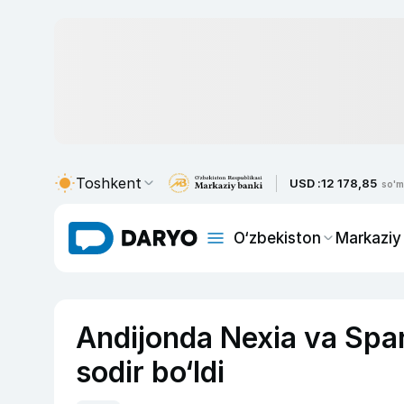
Toshkent
USD :
12 178,85
so'm
O‘zbekiston
Markaziy
Andijonda Nexia va Spar
sodir bo‘ldi