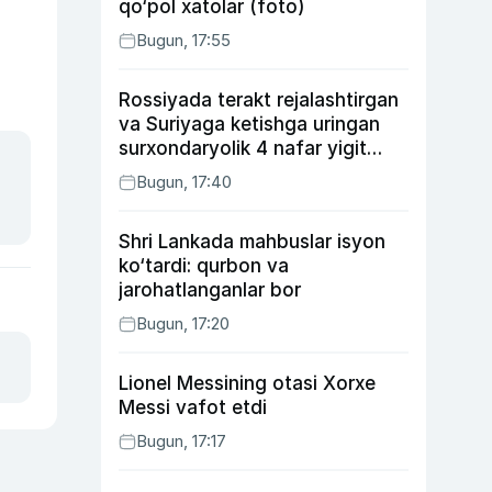
qo‘pol xatolar (foto)
Bugun, 17:55
Rossiyada terakt rejalashtirgan
va Suriyaga ketishga uringan
surxondaryolik 4 nafar yigit
qamaldi
Bugun, 17:40
Shri Lankada mahbuslar isyon
ko‘tardi: qurbon va
jarohatlanganlar bor
Bugun, 17:20
Lionel Messining otasi Xorxe
Messi vafot etdi
Bugun, 17:17