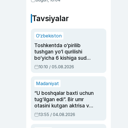
Tavsiyalar
O‘zbekiston
Toshkentda o‘pirilib
tushgan yo‘l qurilishi
bo‘yicha 6 kishiga sud
hukmi o‘qildi
10:10 / 05.08.2026
Madaniyat
“U boshqalar baxti uchun
tug‘ilgan edi”. Bir umr
otasini kutgan aktrisa va
dublyaj ustasi Rimma
13:55 / 04.08.2026
Ahmedovaning
sinovlarga to‘la hayoti