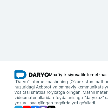
Maxfiylik siyosati
Internet-nas
“Daryo” internet-nashrining (O‘zbekiston matbuo
huzuridagi Axborot va ommaviy kommunikatsiyal
vositasi sifatida ro‘yxatga olingan. Matnli materi
videomateriallaridan foydalanishga “daryo.uz” sa
yozuv ilova qilingan taqdirda yo‘l qo‘yiladi.