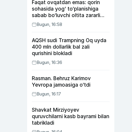
Faqat ovqatdan emas: qorin
sohasida yog‘ to‘planishiga
sabab bo‘luvchi oltita zararli
odat
Bugun, 16:58
AQSH sudi Trampning Oq uyda
400 mln dollarlik bal zali
qurishini blokladi
Bugun, 16:36
Rasman. Behruz Karimov
Yevropa jamoasiga o‘tdi
Bugun, 16:17
Shavkat Mirziyoyev
quruvchilarni kasb bayrami bilan
tabrikladi
Bugun, 16:04