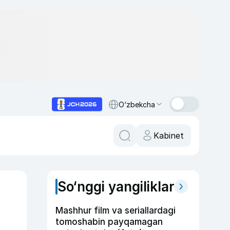
O‘zbekcha
Kabinet
So‘nggi yangiliklar
Mashhur film va seriallardagi
tomoshabin payqamagan