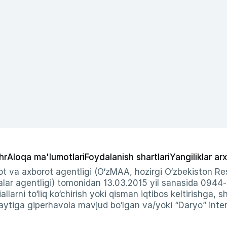
hr
Aloqa ma'lumotlari
Foydalanish shartlari
Yangiliklar arx
t va axborot agentligi (O‘zMAA, hozirgi O‘zbekiston Res
ar agentligi) tomonidan 13.03.2015 yil sanasida 0944
allarni to‘liq ko‘chirish yoki qisman iqtibos keltirishga, 
ytiga giperhavola mavjud bo‘lgan va/yoki “Daryo” intern