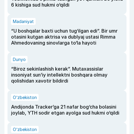
6 kishiga sud hukmi o‘qildi
Madaniyat
“U boshqalar baxti uchun tug‘ilgan edi”. Bir umr
otasini kutgan aktrisa va dublyaj ustasi Rimma
Ahmedovaning sinovlarga to‘la hayoti
Dunyo
“Biroz sekinlashish kerak”. Mutaxassislar
insoniyat sun’iy intellektni boshqara olmay
qolishidan xavotir bildirdi
O‘zbekiston
Andijonda Tracker’ga 21 nafar bog‘cha bolasini
joylab, YTH sodir etgan ayolga sud hukmi o‘qildi
O‘zbekiston