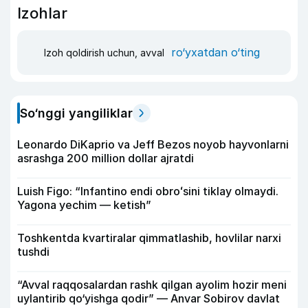
Izohlar
ro‘yxatdan o‘ting
Izoh qoldirish uchun, avval
So‘nggi yangiliklar
Leonardo DiKaprio va Jeff Bezos noyob hayvonlarni
asrashga 200 million dollar ajratdi
Luish Figo: “Infantino endi obroʻsini tiklay olmaydi.
Yagona yechim — ketish”
Toshkentda kvartiralar qimmatlashib, hovlilar narxi
tushdi
“Avval raqqosalardan rashk qilgan ayolim hozir meni
uylantirib qo‘yishga qodir” — Anvar Sobirov davlat