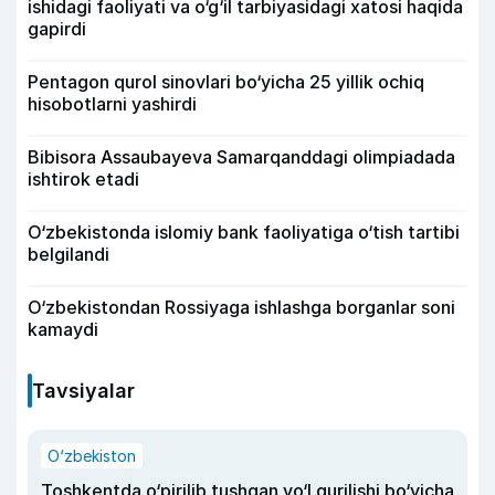
ishidagi faoliyati va o‘g‘il tarbiyasidagi xatosi haqida
gapirdi
Pentagon qurol sinovlari bo‘yicha 25 yillik ochiq
hisobotlarni yashirdi
Bibisora Assaubayeva Samarqanddagi olimpiadada
ishtirok etadi
O‘zbekistonda islomiy bank faoliyatiga o‘tish tartibi
belgilandi
O‘zbekistondan Rossiyaga ishlashga borganlar soni
kamaydi
Tavsiyalar
O‘zbekiston
Toshkentda o‘pirilib tushgan yo‘l qurilishi bo‘yicha