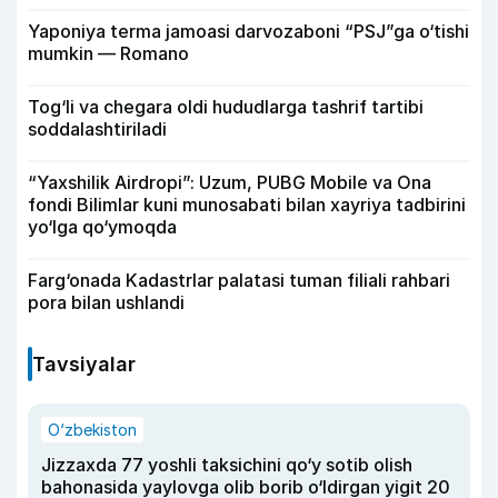
Yaponiya terma jamoasi darvozaboni “PSJ”ga o‘tishi
mumkin — Romano
Tog‘li va chegara oldi hududlarga tashrif tartibi
soddalashtiriladi
“Yaxshilik Airdropi”: Uzum, PUBG Mobile va Ona
fondi Bilimlar kuni munosabati bilan xayriya tadbirini
yo‘lga qo‘ymoqda
Farg‘onada Kadastrlar palatasi tuman filiali rahbari
pora bilan ushlandi
Tavsiyalar
O‘zbekiston
Jizzaxda 77 yoshli taksichini qo‘y sotib olish
bahonasida yaylovga olib borib o‘ldirgan yigit 20