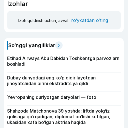
Izohlar
ro‘yxatdan o‘ting
Izoh qoldirish uchun, avval
So‘nggi yangiliklar
Etihad Airways Abu Dabidan Toshkentga parvozlarni
boshladi
Dubay dunyodagi eng ko‘p qidirilayotgan
jinoyatchidan birini ekstraditsiya qildi
Yevropaning quriyotgan daryolari — foto
Shahzoda Matchonova 39 yoshda: liftda yolg‘iz
qolishga qo‘rqadigan, diplomat bo‘lishi kutilgan,
ukasidan xafa bo‘lgan aktrisa haqida