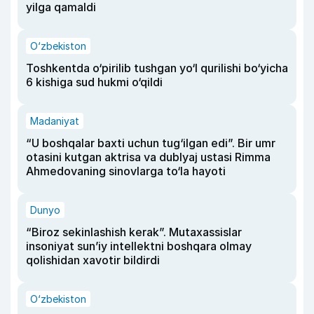
yilga qamaldi
O‘zbekiston
Toshkentda o‘pirilib tushgan yo‘l qurilishi bo‘yicha
6 kishiga sud hukmi o‘qildi
Madaniyat
“U boshqalar baxti uchun tug‘ilgan edi”. Bir umr
otasini kutgan aktrisa va dublyaj ustasi Rimma
Ahmedovaning sinovlarga to‘la hayoti
Dunyo
“Biroz sekinlashish kerak”. Mutaxassislar
insoniyat sun’iy intellektni boshqara olmay
qolishidan xavotir bildirdi
O‘zbekiston