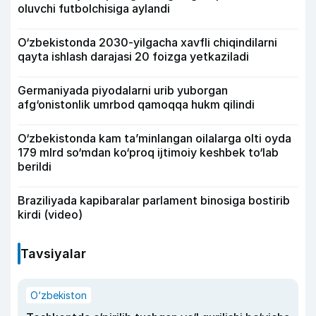
oluvchi futbolchisiga aylandi
O‘zbekistonda 2030-yilgacha xavfli chiqindilarni
qayta ishlash darajasi 20 foizga yetkaziladi
Germaniyada piyodalarni urib yuborgan
afg‘onistonlik umrbod qamoqqa hukm qilindi
O‘zbekistonda kam ta’minlangan oilalarga olti oyda
179 mlrd so‘mdan ko‘proq ijtimoiy keshbek to‘lab
berildi
Braziliyada kapibaralar parlament binosiga bostirib
kirdi (video)
Tavsiyalar
O‘zbekiston