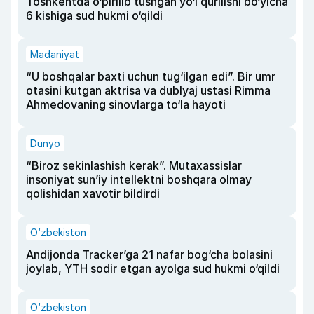
Toshkentda o‘pirilib tushgan yo‘l qurilishi bo‘yicha
6 kishiga sud hukmi o‘qildi
Madaniyat
“U boshqalar baxti uchun tug‘ilgan edi”. Bir umr
otasini kutgan aktrisa va dublyaj ustasi Rimma
Ahmedovaning sinovlarga to‘la hayoti
Dunyo
“Biroz sekinlashish kerak”. Mutaxassislar
insoniyat sun’iy intellektni boshqara olmay
qolishidan xavotir bildirdi
O‘zbekiston
Andijonda Tracker’ga 21 nafar bog‘cha bolasini
joylab, YTH sodir etgan ayolga sud hukmi o‘qildi
O‘zbekiston