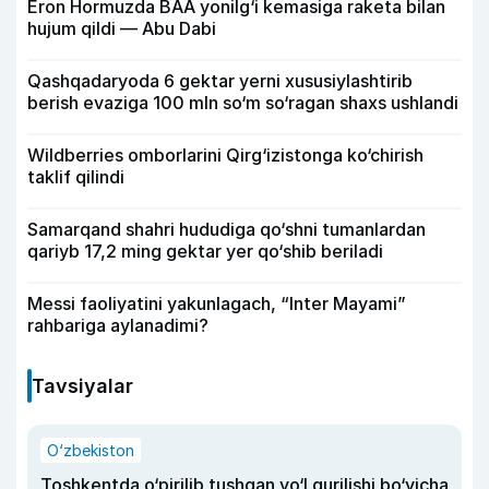
Eron Hormuzda BAA yonilg‘i kemasiga raketa bilan
hujum qildi — Abu Dabi
Qashqadaryoda 6 gektar yerni xususiylashtirib
berish evaziga 100 mln so‘m so‘ragan shaxs ushlandi
Wildberries omborlarini Qirg‘izistonga ko‘chirish
taklif qilindi
Samarqand shahri hududiga qo‘shni tumanlardan
qariyb 17,2 ming gektar yer qo‘shib beriladi
Messi faoliyatini yakunlagach, “Inter Mayami”
rahbariga aylanadimi?
Tavsiyalar
O‘zbekiston
Toshkentda o‘pirilib tushgan yo‘l qurilishi bo‘yicha