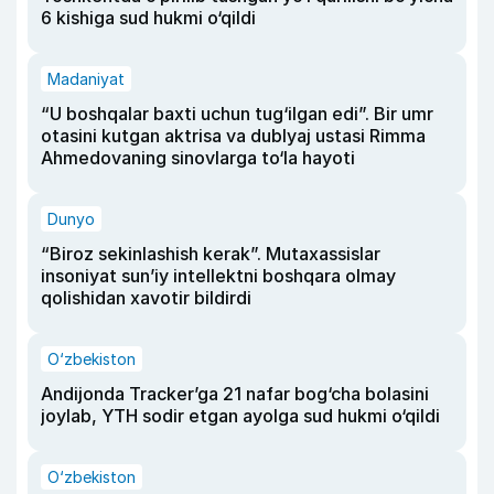
6 kishiga sud hukmi o‘qildi
Madaniyat
“U boshqalar baxti uchun tug‘ilgan edi”. Bir umr
otasini kutgan aktrisa va dublyaj ustasi Rimma
Ahmedovaning sinovlarga to‘la hayoti
Dunyo
“Biroz sekinlashish kerak”. Mutaxassislar
insoniyat sun’iy intellektni boshqara olmay
qolishidan xavotir bildirdi
O‘zbekiston
Andijonda Tracker’ga 21 nafar bog‘cha bolasini
joylab, YTH sodir etgan ayolga sud hukmi o‘qildi
O‘zbekiston