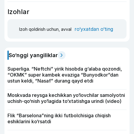
Izohlar
ro‘yxatdan o‘ting
Izoh qoldirish uchun, avval
So‘nggi yangiliklar
Superliga. “Neftchi” yirik hisobda g‘alaba qozondi,
“OKMK” super kambek evaziga “Bunyodkor”dan
ustun keldi, “Nasaf” durang qayd etdi
Moskvada reysga kechikkan yo‘lovchilar samolyotni
uchish-qo‘nish yo‘lagida to‘xtatishga urindi (video)
Flik “Barselona”ning ikki futbolchisiga chiqish
eshiklarini ko‘rsatdi