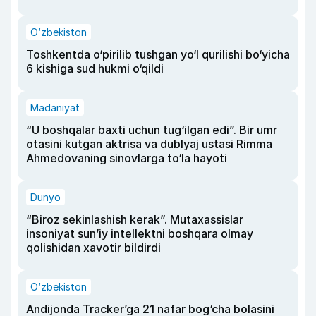
O‘zbekiston
Toshkentda o‘pirilib tushgan yo‘l qurilishi bo‘yicha
6 kishiga sud hukmi o‘qildi
Madaniyat
“U boshqalar baxti uchun tug‘ilgan edi”. Bir umr
otasini kutgan aktrisa va dublyaj ustasi Rimma
Ahmedovaning sinovlarga to‘la hayoti
Dunyo
“Biroz sekinlashish kerak”. Mutaxassislar
insoniyat sun’iy intellektni boshqara olmay
qolishidan xavotir bildirdi
O‘zbekiston
Andijonda Tracker’ga 21 nafar bog‘cha bolasini