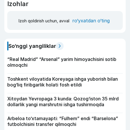
Izohlar
ro‘yxatdan o‘ting
Izoh qoldirish uchun, avval
So‘nggi yangiliklar
“Real Madrid” “Arsenal” yarim himoyachisini sotib
olmoqchi
Toshkent viloyatida Koreyaga ishga yuborish bilan
bog‘liq firibgarlik holati fosh etildi
Xitoydan Yevropaga 3 kunda: Qozog‘iston 35 mlrd
dollarlik yangi marshrutni ishga tushirmoqda
Arbeloa to‘xtamayapti: “Fulhem” endi “Barselona”
futbolchisini transfer qilmoqchi