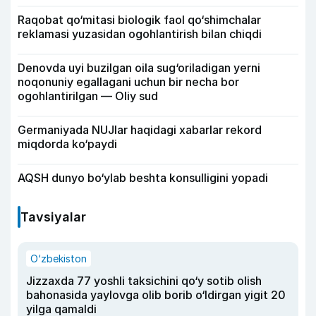
Raqobat qo‘mitasi biologik faol qo‘shimchalar
reklamasi yuzasidan ogohlantirish bilan chiqdi
Denovda uyi buzilgan oila sug‘oriladigan yerni
noqonuniy egallagani uchun bir necha bor
ogohlantirilgan — Oliy sud
Germaniyada NUJlar haqidagi xabarlar rekord
miqdorda ko‘paydi
AQSH dunyo bo‘ylab beshta konsulligini yopadi
Tavsiyalar
O‘zbekiston
Jizzaxda 77 yoshli taksichini qo‘y sotib olish
bahonasida yaylovga olib borib o‘ldirgan yigit 20
yilga qamaldi