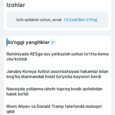
Izohlar
ro‘yxatdan o‘ting
Izoh qoldirish uchun, avval
So‘nggi yangiliklar
Ruminiyada AESga suv yetkazish uchun toʻrtta kema
choʻktirildi
Janubiy Koreya futbol assotsiatsiyasi hakamlar bilan
bog‘liq sharmandali holat bo‘yicha bayonot berdi
Navoiyda yollanma ishchi tuproq bosib qolishidan
halok bo‘ldi
Ilhom Aliyev va Donald Tramp telefonda muloqot
qildi