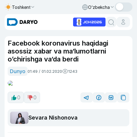
Toshkent
O‘zbekcha
Facebook koronavirus haqidagi
asossiz xabar va ma’lumotlarni
o‘chirishga va’da berdi
Dunyo
01:49 / 01.02.2020
1243
0
0
Sevara Nishonova