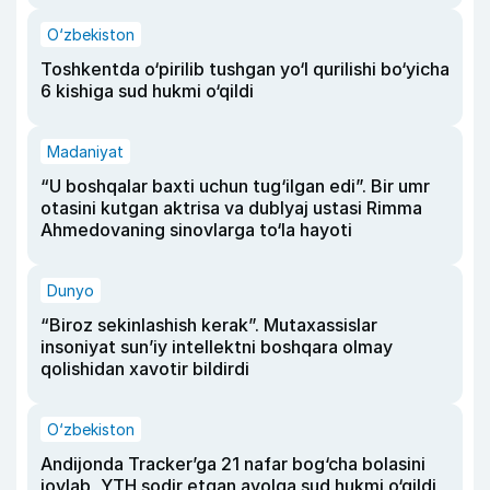
O‘zbekiston
Toshkentda o‘pirilib tushgan yo‘l qurilishi bo‘yicha
6 kishiga sud hukmi o‘qildi
Madaniyat
“U boshqalar baxti uchun tug‘ilgan edi”. Bir umr
otasini kutgan aktrisa va dublyaj ustasi Rimma
Ahmedovaning sinovlarga to‘la hayoti
Dunyo
“Biroz sekinlashish kerak”. Mutaxassislar
insoniyat sun’iy intellektni boshqara olmay
qolishidan xavotir bildirdi
O‘zbekiston
Andijonda Tracker’ga 21 nafar bog‘cha bolasini
joylab, YTH sodir etgan ayolga sud hukmi o‘qildi