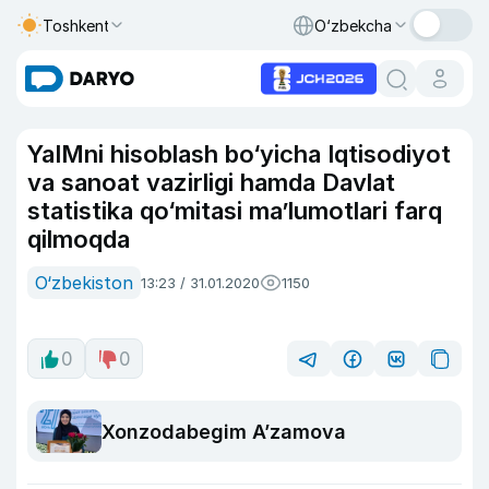
Toshkent
O‘zbekcha
YaIMni hisoblash bo‘yicha Iqtisodiyot
va sanoat vazirligi hamda Davlat
statistika qo‘mitasi ma’lumotlari farq
qilmoqda
O‘zbekiston
13:23 / 31.01.2020
1150
0
0
Xonzodabegim A’zamova