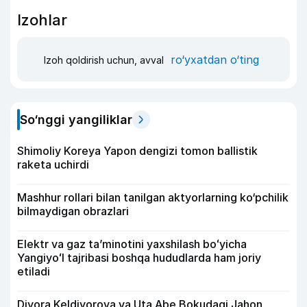
Izohlar
ro‘yxatdan o‘ting
Izoh qoldirish uchun, avval
So‘nggi yangiliklar
Shimoliy Koreya Yapon dengizi tomon ballistik
raketa uchirdi
Mashhur rollari bilan tanilgan aktyorlarning ko‘pchilik
bilmaydigan obrazlari
Elektr va gaz taʼminotini yaxshilash boʻyicha
Yangiyoʻl tajribasi boshqa hududlarda ham joriy
etiladi
Diyora Keldiyorova va Uta Abe Bokudagi Jahon