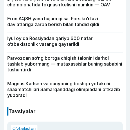
chempionatida to‘qnash kelishi mumkin — OAV
Eron AQSH yana hujum qilsa, Fors ko‘rfazi
davlatlariga zarba berish bilan tahdid qildi
Iyul oyida Rossiyadan qariyb 600 nafar
o‘zbekistonlik vatanga qaytarildi
Parvozdan so‘ng bortga chiqish talonini darhol
tashlab yubormang — mutaxassislar buning sababini
tushuntirdi
Magnus Karlsen va dunyoning boshqa yetakchi
shaxmatchilari Samarqanddagi olimpiadani o‘tkazib
yuboradi
Tavsiyalar
O‘zbekiston