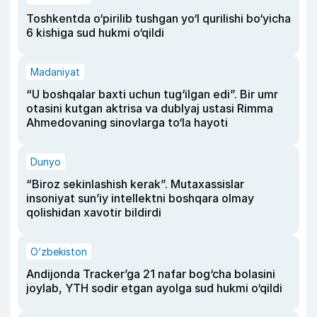
Toshkentda o‘pirilib tushgan yo‘l qurilishi bo‘yicha
6 kishiga sud hukmi o‘qildi
Madaniyat
“U boshqalar baxti uchun tug‘ilgan edi”. Bir umr
otasini kutgan aktrisa va dublyaj ustasi Rimma
Ahmedovaning sinovlarga to‘la hayoti
Dunyo
“Biroz sekinlashish kerak”. Mutaxassislar
insoniyat sun’iy intellektni boshqara olmay
qolishidan xavotir bildirdi
O‘zbekiston
Andijonda Tracker’ga 21 nafar bog‘cha bolasini
joylab, YTH sodir etgan ayolga sud hukmi o‘qildi