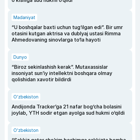
6 kishiga sud hukmi o‘qildi
Madaniyat
“U boshqalar baxti uchun tug‘ilgan edi”. Bir umr
otasini kutgan aktrisa va dublyaj ustasi Rimma
Ahmedovaning sinovlarga to‘la hayoti
Dunyo
“Biroz sekinlashish kerak”. Mutaxassislar
insoniyat sun’iy intellektni boshqara olmay
qolishidan xavotir bildirdi
O‘zbekiston
Andijonda Tracker’ga 21 nafar bog‘cha bolasini
joylab, YTH sodir etgan ayolga sud hukmi o‘qildi
O‘zbekiston