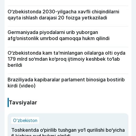
O‘zbekistonda 2030-yilgacha xavfli chiqindilarni
qayta ishlash darajasi 20 foizga yetkaziladi
Germaniyada piyodalarni urib yuborgan
afg‘onistonlik umrbod qamoqqa hukm qilindi
O‘zbekistonda kam ta’minlangan oilalarga olti oyda
179 mlrd so‘mdan ko‘proq ijtimoiy keshbek to‘lab
berildi
Braziliyada kapibaralar parlament binosiga bostirib
kirdi (video)
Tavsiyalar
O‘zbekiston
Toshkentda o‘pirilib tushgan yo‘l qurilishi bo‘yicha