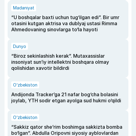
Madaniyat
“U boshqalar baxti uchun tug‘ilgan edi”. Bir umr
otasini kutgan aktrisa va dublyaj ustasi Rimma
Ahmedovaning sinovlarga to‘la hayoti
Dunyo
“Biroz sekinlashish kerak”. Mutaxassislar
insoniyat sun’iy intellektni boshqara olmay
qolishidan xavotir bildirdi
O‘zbekiston
Andijonda Tracker’ga 21 nafar bog‘cha bolasini
joylab, YTH sodir etgan ayolga sud hukmi o‘qildi
O‘zbekiston
“Sakkiz qator she’rim boshimga sakkizta bomba
bo‘lgan”. Abdulla Oripovni siyosiy ayblovlardan