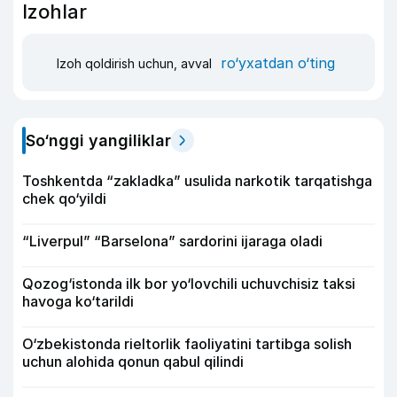
Izohlar
ro‘yxatdan o‘ting
Izoh qoldirish uchun, avval
So‘nggi yangiliklar
Toshkentda “zakladka” usulida narkotik tarqatishga
chek qo‘yildi
“Liverpul” “Barselona” sardorini ijaraga oladi
Qozog‘istonda ilk bor yo‘lovchili uchuvchisiz taksi
havoga ko‘tarildi
O‘zbekistonda rieltorlik faoliyatini tartibga solish
uchun alohida qonun qabul qilindi