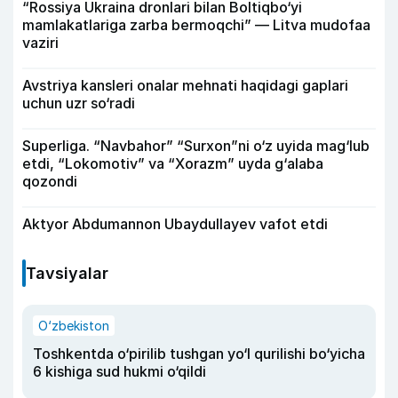
“Rossiya Ukraina dronlari bilan Boltiqbo‘yi
mamlakatlariga zarba bermoqchi” — Litva mudofaa
vaziri
Avstriya kansleri onalar mehnati haqidagi gaplari
uchun uzr so‘radi
Superliga. “Navbahor” “Surxon”ni o‘z uyida mag‘lub
etdi, “Lokomotiv” va “Xorazm” uyda g‘alaba
qozondi
Aktyor Abdu­mannon Ubaydullayev vafot etdi
Tavsiyalar
O‘zbekiston
Toshkentda o‘pirilib tushgan yo‘l qurilishi bo‘yicha
6 kishiga sud hukmi o‘qildi