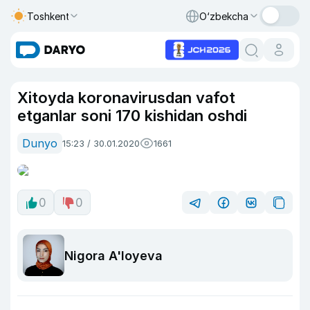
Toshkent
O‘zbekcha
Xitoyda koronavirusdan vafot
etganlar soni 170 kishidan oshdi
Dunyo
15:23 / 30.01.2020
1661
0
0
Nigora A'loyeva