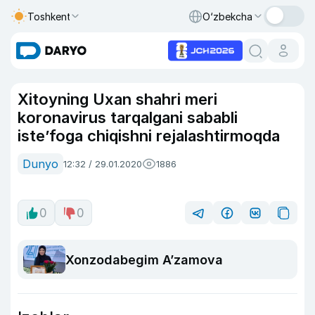
Toshkent
O‘zbekcha
Xitoyning Uxan shahri meri
koronavirus tarqalgani sababli
iste’foga chiqishni rejalashtirmoqda
Dunyo
12:32 / 29.01.2020
1886
0
0
Xonzodabegim A’zamova