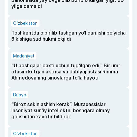
bahonasida yaylovga olib borib o‘ldirgan yigit 20
yilga qamaldi
O‘zbekiston
Toshkentda o‘pirilib tushgan yo‘l qurilishi bo‘yicha
6 kishiga sud hukmi o‘qildi
Madaniyat
“U boshqalar baxti uchun tug‘ilgan edi”. Bir umr
otasini kutgan aktrisa va dublyaj ustasi Rimma
Ahmedovaning sinovlarga to‘la hayoti
Dunyo
“Biroz sekinlashish kerak”. Mutaxassislar
insoniyat sun’iy intellektni boshqara olmay
qolishidan xavotir bildirdi
O‘zbekiston