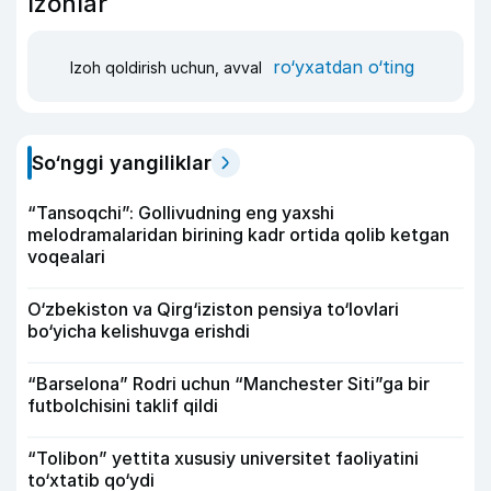
Izohlar
ro‘yxatdan o‘ting
Izoh qoldirish uchun, avval
So‘nggi yangiliklar
“Tansoqchi”: Gollivudning eng yaxshi
melodramalaridan birining kadr ortida qolib ketgan
voqealari
O‘zbekiston va Qirg‘iziston pensiya to‘lovlari
bo‘yicha kelishuvga erishdi
“Barselona” Rodri uchun “Manchester Siti”ga bir
futbolchisini taklif qildi
“Tolibon” yettita xususiy universitet faoliyatini
to‘xtatib qo‘ydi