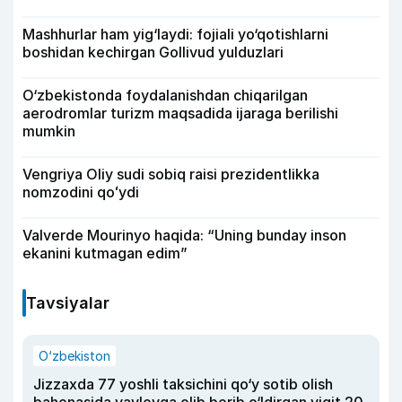
Mashhurlar ham yig‘laydi: fojiali yo‘qotishlarni
boshidan kechirgan Gollivud yulduzlari
O‘zbekistonda foydalanishdan chiqarilgan
aerodromlar turizm maqsadida ijaraga berilishi
mumkin
Vengriya Oliy sudi sobiq raisi prezidentlikka
nomzodini qoʻydi
Valverde Mourinyo haqida: “Uning bunday inson
ekanini kutmagan edim”
Tavsiyalar
O‘zbekiston
Jizzaxda 77 yoshli taksichini qo‘y sotib olish