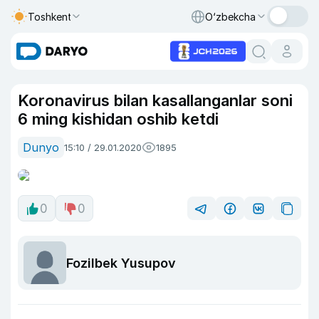
Toshkent
O‘zbekcha
Koronavirus bilan kasallanganlar soni
6 ming kishidan oshib ketdi
Dunyo
15:10 / 29.01.2020
1895
0
0
Fozilbek Yusupov