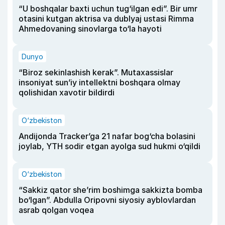
“U boshqalar baxti uchun tug‘ilgan edi”. Bir umr
otasini kutgan aktrisa va dublyaj ustasi Rimma
Ahmedovaning sinovlarga to‘la hayoti
Dunyo
“Biroz sekinlashish kerak”. Mutaxassislar
insoniyat sun’iy intellektni boshqara olmay
qolishidan xavotir bildirdi
O‘zbekiston
Andijonda Tracker’ga 21 nafar bog‘cha bolasini
joylab, YTH sodir etgan ayolga sud hukmi o‘qildi
O‘zbekiston
“Sakkiz qator she’rim boshimga sakkizta bomba
bo‘lgan”. Abdulla Oripovni siyosiy ayblovlardan
asrab qolgan voqea