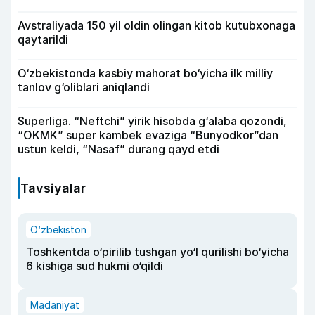
Avstraliyada 150 yil oldin olingan kitob kutubxonaga
qaytarildi
O‘zbekistonda kasbiy mahorat bo‘yicha ilk milliy
tanlov g‘oliblari aniqlandi
Superliga. “Neftchi” yirik hisobda g‘alaba qozondi,
“OKMK” super kambek evaziga “Bunyodkor”dan
ustun keldi, “Nasaf” durang qayd etdi
Tavsiyalar
O‘zbekiston
Toshkentda o‘pirilib tushgan yo‘l qurilishi bo‘yicha
6 kishiga sud hukmi o‘qildi
Madaniyat