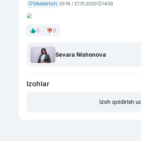
O‘zbekiston
20:19 / 27.01.2020
1429
0
0
Sevara Nishonova
Izohlar
Izoh qoldirish 