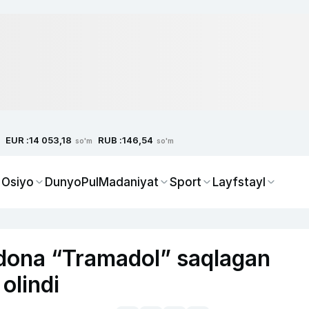
EUR :
RUB :
14 053,18
146,54
so'm
so'm
 Osiyo
Dunyo
Pul
Madaniyat
Sport
Layfstayl
dona “Tramadol” saqlagan
olindi