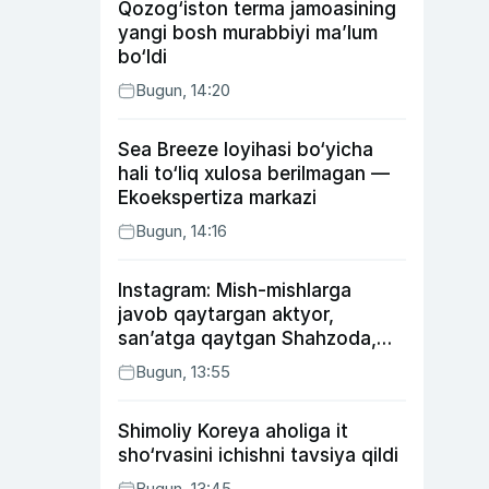
Qozog‘iston terma jamoasining
yangi bosh murabbiyi ma’lum
bo‘ldi
Bugun, 14:20
Sea Breeze loyihasi bo‘yicha
hali to‘liq xulosa berilmagan —
Ekoekspertiza markazi
Bugun, 14:16
Instagram: Mish-mishlarga
javob qaytargan aktyor,
san’atga qaytgan Shahzoda,
yo‘lga asfalt yotqizgan
Bugun, 13:55
Jahongir Otajonov
Shimoliy Koreya aholiga it
sho‘rvasini ichishni tavsiya qildi
Bugun, 13:45