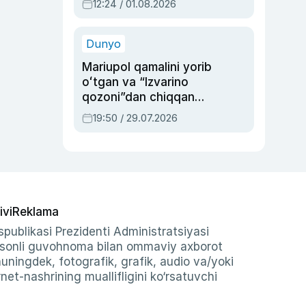
12:24 / 01.08.2026
ayblovlardan asrab
qolgan voqea
Dunyo
Mariupol qamalini yorib
oʻtgan va “Izvarino
qozoni”dan chiqqan
qahramon — Ukraina
19:50 / 29.07.2026
armiyasi bosh
qoʻmondoni Drapatiy
haqida
ivi
Reklama
publikasi Prezidenti Administratsiyasi
-sonli guvohnoma bilan ommaviy axborot
shuningdek, fotografik, grafik, audio va/yoki
et-nashrining muallifligini ko‘rsatuvchi