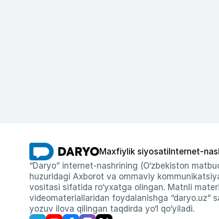
Maxfiylik siyosati
Internet-nas
“Daryo” internet-nashrining (O‘zbekiston matbuo
huzuridagi Axborot va ommaviy kommunikatsiyal
vositasi sifatida ro‘yxatga olingan. Matnli materi
videomateriallaridan foydalanishga “daryo.uz” sa
yozuv ilova qilingan taqdirda yo‘l qo‘yiladi.