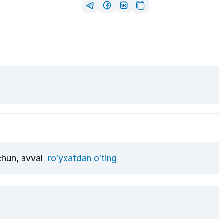
uchun, avval
ro‘yxatdan o‘ting