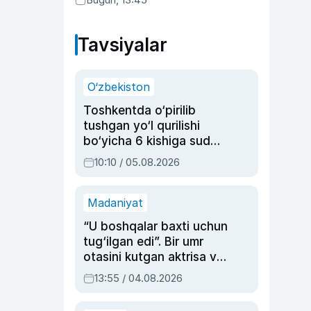
Tavsiyalar
O‘zbekiston
Toshkentda o‘pirilib
tushgan yo‘l qurilishi
bo‘yicha 6 kishiga sud
hukmi o‘qildi
10:10 / 05.08.2026
Madaniyat
“U boshqalar baxti uchun
tug‘ilgan edi”. Bir umr
otasini kutgan aktrisa va
dublyaj ustasi Rimma
13:55 / 04.08.2026
Ahmedovaning
sinovlarga to‘la hayoti