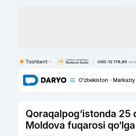
Toshkent
USD :
12 178,85
so'm
O‘zbekiston
Markaziy
Qoraqalpog‘istonda 25 
Moldova fuqarosi qo‘lga 