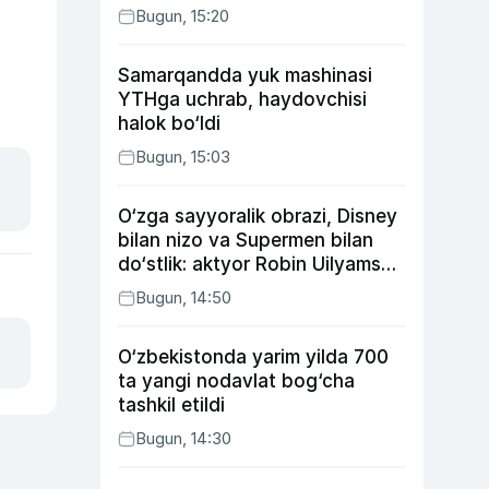
Bugun, 15:20
Samarqandda yuk mashinasi
YTHga uchrab, haydovchisi
halok bo‘ldi
Bugun, 15:03
O‘zga sayyoralik obrazi, Disney
bilan nizo va Supermen bilan
do‘stlik: aktyor Robin Uilyams
haqida ko‘pchilik bilmaydigan
Bugun, 14:50
faktlar
O‘zbekistonda yarim yilda 700
ta yangi nodavlat bog‘cha
tashkil etildi
Bugun, 14:30