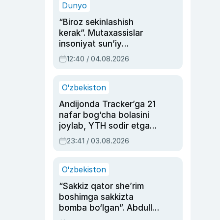
Dunyo
“Biroz sekinlashish
kerak”. Mutaxassislar
insoniyat sun’iy
intellektni boshqara
12:40 / 04.08.2026
olmay qolishidan xavotir
bildirdi
O‘zbekiston
Andijonda Tracker’ga 21
nafar bog‘cha bolasini
joylab, YTH sodir etgan
ayolga sud hukmi o‘qildi
23:41 / 03.08.2026
O‘zbekiston
“Sakkiz qator she’rim
boshimga sakkizta
bomba bo‘lgan”. Abdulla
Oripovni siyosiy