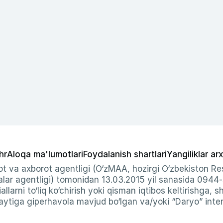
hr
Aloqa ma'lumotlari
Foydalanish shartlari
Yangiliklar arx
t va axborot agentligi (O‘zMAA, hozirgi O‘zbekiston Res
ar agentligi) tomonidan 13.03.2015 yil sanasida 0944
allarni to‘liq ko‘chirish yoki qisman iqtibos keltirishga, 
ytiga giperhavola mavjud bo‘lgan va/yoki “Daryo” intern