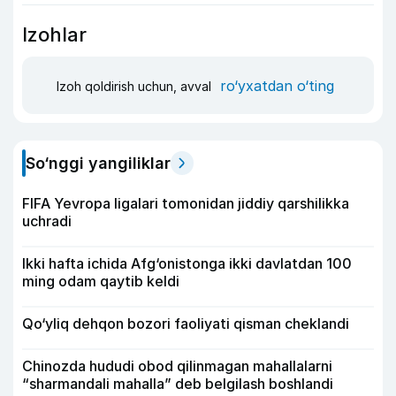
Izohlar
ro‘yxatdan o‘ting
Izoh qoldirish uchun, avval
So‘nggi yangiliklar
FIFA Yevropa ligalari tomonidan jiddiy qarshilikka
uchradi
Ikki hafta ichida Afg‘onistonga ikki davlatdan 100
ming odam qaytib keldi
Qo‘yliq dehqon bozori faoliyati qisman cheklandi
Chinozda hududi obod qilinmagan mahallalarni
“sharmandali mahalla” deb belgilash boshlandi