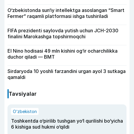
O‘zbekistonda sun‘iy intellektga asoslangan “Smart
Fermer” raqamli platformasi ishga tushiriladi
FIFA prezidenti saylovda yutish uchun JCH-2030
finalini Marokashga topshirmoqchi
El Nino hodisasi 49 mln kishini og‘ir ocharchilikka
duchor qiladi — BMT
Sirdaryoda 10 yoshli farzandini urgan ayol 3 sutkaga
qamaldi
Tavsiyalar
O‘zbekiston
Toshkentda o‘pirilib tushgan yo‘l qurilishi bo‘yicha
6 kishiga sud hukmi o‘qildi