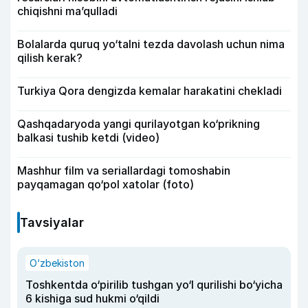
chiqishni ma’qulladi
Bolalarda quruq yo‘talni tezda davolash uchun nima
qilish kerak?
Turkiya Qora dengizda kemalar harakatini chekladi
Qashqadaryoda yangi qurilayotgan ko‘prikning
balkasi tushib ketdi (video)
Mashhur film va seriallardagi tomoshabin
payqamagan qo‘pol xatolar (foto)
Tavsiyalar
O‘zbekiston
Toshkentda o‘pirilib tushgan yo‘l qurilishi bo‘yicha
6 kishiga sud hukmi o‘qildi