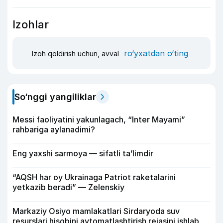
Izohlar
ro‘yxatdan o‘ting
Izoh qoldirish uchun, avval
So‘nggi yangiliklar
Messi faoliyatini yakunlagach, “Inter Mayami”
rahbariga aylanadimi?
Eng yaxshi sarmoya — sifatli ta’limdir
“AQSH har oy Ukrainaga Patriot raketalarini
yetkazib beradi” — Zelenskiy
Markaziy Osiyo mamlakatlari Sirdaryoda suv
resurslari hisobini avtomatlashtirish rejasini ishlab