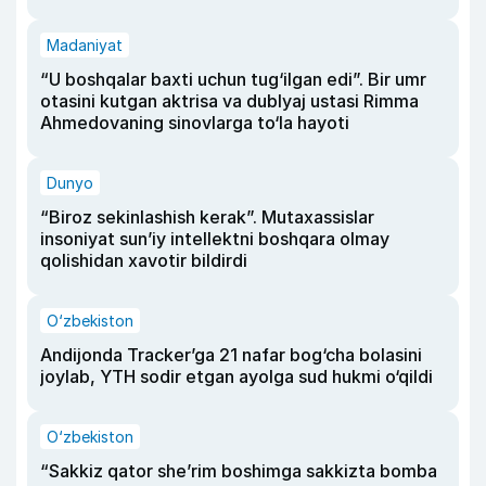
Madaniyat
“U boshqalar baxti uchun tug‘ilgan edi”. Bir umr
otasini kutgan aktrisa va dublyaj ustasi Rimma
Ahmedovaning sinovlarga to‘la hayoti
Dunyo
“Biroz sekinlashish kerak”. Mutaxassislar
insoniyat sun’iy intellektni boshqara olmay
qolishidan xavotir bildirdi
O‘zbekiston
Andijonda Tracker’ga 21 nafar bog‘cha bolasini
joylab, YTH sodir etgan ayolga sud hukmi o‘qildi
O‘zbekiston
“Sakkiz qator she’rim boshimga sakkizta bomba