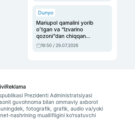
qolgan voqea
Dunyo
Mariupol qamalini yorib
oʻtgan va “Izvarino
qozoni”dan chiqqan
qahramon — Ukraina
19:50 / 29.07.2026
armiyasi bosh
qoʻmondoni Drapatiy
haqida
ivi
Reklama
publikasi Prezidenti Administratsiyasi
-sonli guvohnoma bilan ommaviy axborot
shuningdek, fotografik, grafik, audio va/yoki
et-nashrining muallifligini ko‘rsatuvchi