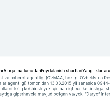
hr
Aloqa ma'lumotlari
Foydalanish shartlari
Yangiliklar arx
t va axborot agentligi (O‘zMAA, hozirgi O‘zbekiston Res
ar agentligi) tomonidan 13.03.2015 yil sanasida 0944
allarni to‘liq ko‘chirish yoki qisman iqtibos keltirishga, 
ytiga giperhavola mavjud bo‘lgan va/yoki “Daryo” intern