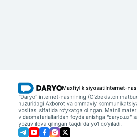
Maxfiylik siyosati
Internet-nas
“Daryo” internet-nashrining (O‘zbekiston matbuo
huzuridagi Axborot va ommaviy kommunikatsiyal
vositasi sifatida ro‘yxatga olingan. Matnli materi
videomateriallaridan foydalanishga “daryo.uz” sa
yozuv ilova qilingan taqdirda yo‘l qo‘yiladi.