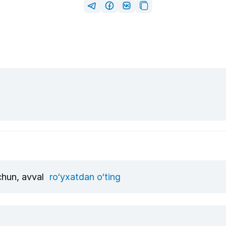
uchun, avval
ro‘yxatdan o‘ting