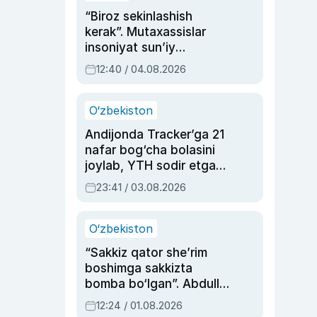
“Biroz sekinlashish
kerak”. Mutaxassislar
insoniyat sun’iy
intellektni boshqara
12:40 / 04.08.2026
olmay qolishidan xavotir
bildirdi
O‘zbekiston
Andijonda Tracker’ga 21
nafar bog‘cha bolasini
joylab, YTH sodir etgan
ayolga sud hukmi o‘qildi
23:41 / 03.08.2026
O‘zbekiston
“Sakkiz qator she’rim
boshimga sakkizta
bomba bo‘lgan”. Abdulla
Oripovni siyosiy
12:24 / 01.08.2026
ayblovlardan asrab