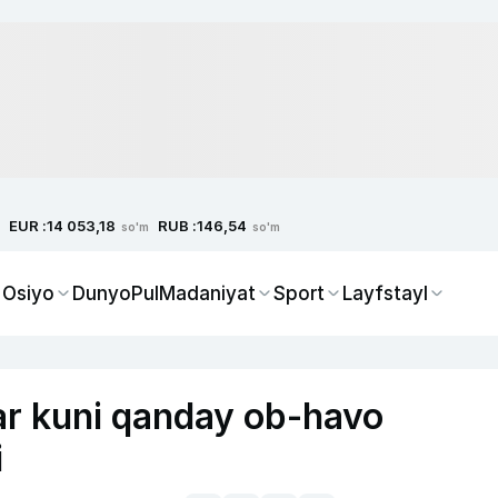
EUR :
RUB :
14 053,18
146,54
so'm
so'm
 Osiyo
Dunyo
Pul
Madaniyat
Sport
Layfstayl
r kuni qanday ob-havo
i