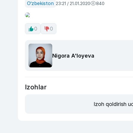
O‘zbekiston
23:21 / 21.01.2020
840
0
0
Nigora A'loyeva
Izohlar
Izoh qoldirish 