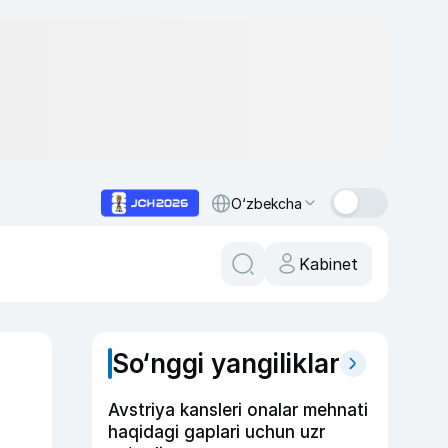
O‘zbekcha
Kabinet
So‘nggi yangiliklar
Avstriya kansleri onalar mehnati
haqidagi gaplari uchun uzr