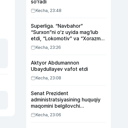
so‘radi
Kecha, 23:48
Superliga. “Navbahor”
“Surxon”ni o‘z uyida mag‘lub
etdi, “Lokomotiv” va “Xorazm”
uyda g‘alaba qozondi
Kecha, 23:26
Aktyor Abdu­mannon
Ubaydullayev vafot etdi
Kecha, 23:08
Senat Prezident
administratsiyasining huquqiy
maqomini belgilovchi
konstitutsiyaviy qonunni
Kecha, 23:06
ma’qulladi