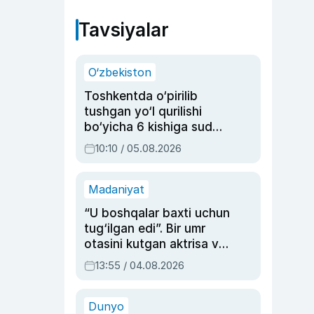
Tavsiyalar
O‘zbekiston
Toshkentda o‘pirilib
tushgan yo‘l qurilishi
bo‘yicha 6 kishiga sud
hukmi o‘qildi
10:10 / 05.08.2026
Madaniyat
“U boshqalar baxti uchun
tug‘ilgan edi”. Bir umr
otasini kutgan aktrisa va
dublyaj ustasi Rimma
13:55 / 04.08.2026
Ahmedovaning
sinovlarga to‘la hayoti
Dunyo