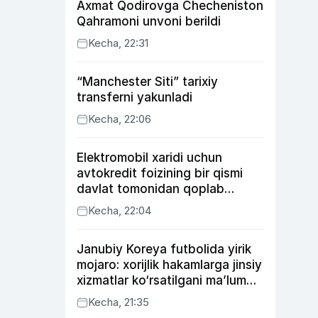
Axmat Qodirovga Checheniston
Qahramoni unvoni berildi
Kecha, 22:31
“Manchester Siti” tarixiy
transferni yakunladi
Kecha, 22:06
Elektromobil xaridi uchun
avtokredit foizining bir qismi
davlat tomonidan qoplab
berilishi mumkin
Kecha, 22:04
Janubiy Koreya futbolida yirik
mojaro: xorijlik hakamlarga jinsiy
xizmatlar ko‘rsatilgani ma’lum
qilindi
Kecha, 21:35