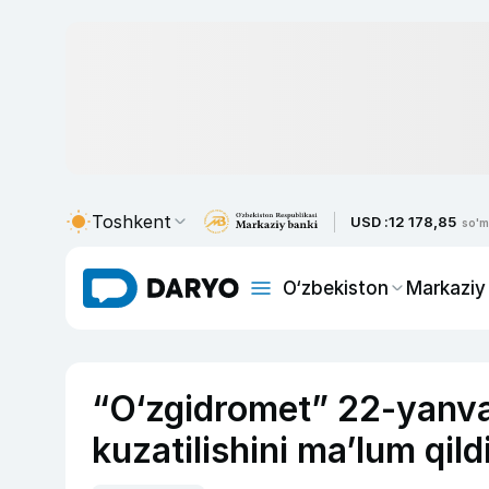
Toshkent
USD :
12 178,85
so'm
O‘zbekiston
Markaziy
“O‘zgidromet” 22-yanva
kuzatilishini ma’lum qild