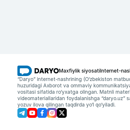
Maxfiylik siyosati
Internet-nas
“Daryo” internet-nashrining (O‘zbekiston matbuo
huzuridagi Axborot va ommaviy kommunikatsiyal
vositasi sifatida ro‘yxatga olingan. Matnli materi
videomateriallaridan foydalanishga “daryo.uz” sa
yozuv ilova qilingan taqdirda yo‘l qo‘yiladi.