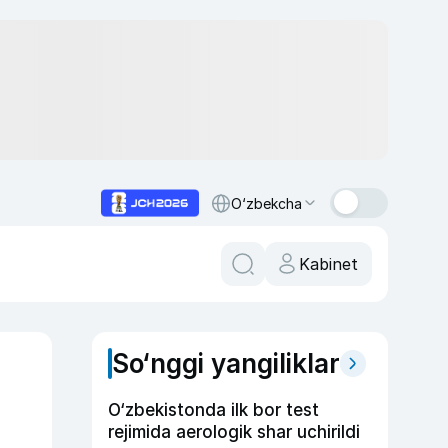
O‘zbekcha
Kabinet
So‘nggi yangiliklar
O‘zbekistonda ilk bor test
rejimida aerologik shar uchirildi