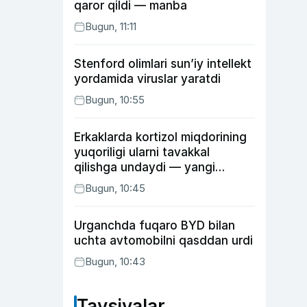
qaror qildi — manba
Bugun, 11:11
Stenford olimlari sun’iy intellekt
yordamida viruslar yaratdi
Bugun, 10:55
Erkaklarda kortizol miqdorining
yuqoriligi ularni tavakkal
qilishga undaydi — yangi
tadqiqot
Bugun, 10:45
Urganchda fuqaro BYD bilan
uchta avtomobilni qasddan urdi
Bugun, 10:43
Tavsiyalar