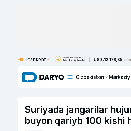
Toshkent
USD :
12 178,85
so'm
O‘zbekiston
Markaziy
Suriyada jangarilar huj
buyon qariyb 100 kishi h