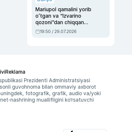
Mariupol qamalini yorib
oʻtgan va “Izvarino
qozoni”dan chiqqan
qahramon — Ukraina
19:50 / 29.07.2026
armiyasi bosh
qoʻmondoni Drapatiy
haqida
ivi
Reklama
publikasi Prezidenti Administratsiyasi
-sonli guvohnoma bilan ommaviy axborot
shuningdek, fotografik, grafik, audio va/yoki
et-nashrining muallifligini ko‘rsatuvchi