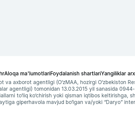
hr
Aloqa ma'lumotlari
Foydalanish shartlari
Yangiliklar arx
t va axborot agentligi (O‘zMAA, hozirgi O‘zbekiston Res
ar agentligi) tomonidan 13.03.2015 yil sanasida 0944
allarni to‘liq ko‘chirish yoki qisman iqtibos keltirishga, 
ytiga giperhavola mavjud bo‘lgan va/yoki “Daryo” intern