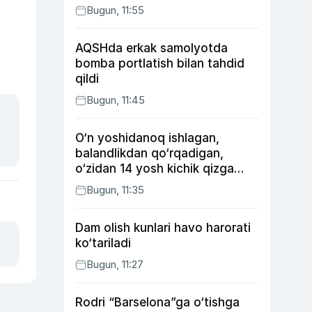
Bugun, 11:55
AQSHda erkak samolyotda
bomba portlatish bilan tahdid
qildi
Bugun, 11:45
O‘n yoshidanoq ishlagan,
balandlikdan qo‘rqadigan,
o‘zidan 14 yosh kichik qizga
uylangan Yorqinxo‘ja Umarov
Bugun, 11:35
34 yoshda
Dam olish kunlari havo harorati
ko‘tariladi
Bugun, 11:27
Rodri “Barselona”ga o‘tishga