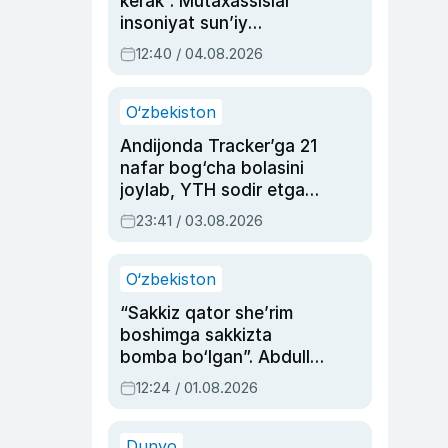
kerak”. Mutaxassislar
insoniyat sun’iy
intellektni boshqara
12:40 / 04.08.2026
olmay qolishidan xavotir
bildirdi
O‘zbekiston
Andijonda Tracker’ga 21
nafar bog‘cha bolasini
joylab, YTH sodir etgan
ayolga sud hukmi o‘qildi
23:41 / 03.08.2026
O‘zbekiston
“Sakkiz qator she’rim
boshimga sakkizta
bomba bo‘lgan”. Abdulla
Oripovni siyosiy
12:24 / 01.08.2026
ayblovlardan asrab
qolgan voqea
Dunyo