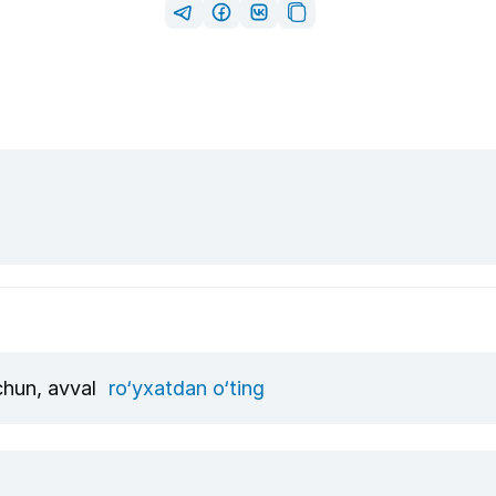
uchun, avval
ro‘yxatdan o‘ting