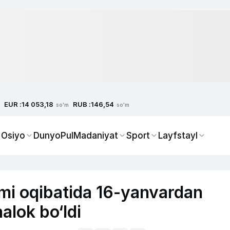
EUR :
RUB :
14 053,18
146,54
so'm
so'm
 Osiyo
Dunyo
Pul
Madaniyat
Sport
Layfstayl
umi oqibatida 16-yanvardan
alok bo‘ldi