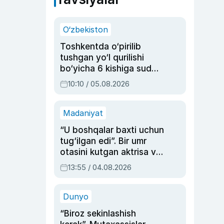
O‘zbekiston
Toshkentda o‘pirilib
tushgan yo‘l qurilishi
bo‘yicha 6 kishiga sud
hukmi o‘qildi
10:10 / 05.08.2026
Madaniyat
“U boshqalar baxti uchun
tug‘ilgan edi”. Bir umr
otasini kutgan aktrisa va
dublyaj ustasi Rimma
13:55 / 04.08.2026
Ahmedovaning
sinovlarga to‘la hayoti
Dunyo
“Biroz sekinlashish