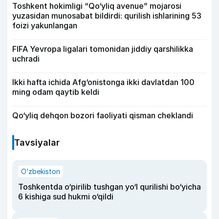
Toshkent hokimligi “Qo‘yliq avenue” mojarosi
yuzasidan munosabat bildirdi: qurilish ishlarining 53
foizi yakunlangan
FIFA Yevropa ligalari tomonidan jiddiy qarshilikka
uchradi
Ikki hafta ichida Afg‘onistonga ikki davlatdan 100
ming odam qaytib keldi
Qo‘yliq dehqon bozori faoliyati qisman cheklandi
Tavsiyalar
O‘zbekiston
Toshkentda o‘pirilib tushgan yo‘l qurilishi bo‘yicha
6 kishiga sud hukmi o‘qildi