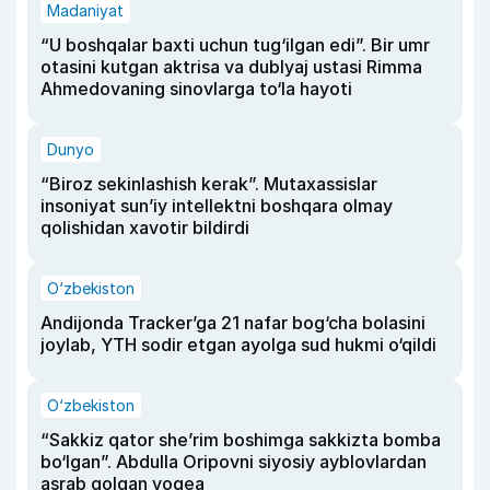
Madaniyat
“U boshqalar baxti uchun tug‘ilgan edi”. Bir umr
otasini kutgan aktrisa va dublyaj ustasi Rimma
Ahmedovaning sinovlarga to‘la hayoti
Dunyo
“Biroz sekinlashish kerak”. Mutaxassislar
insoniyat sun’iy intellektni boshqara olmay
qolishidan xavotir bildirdi
O‘zbekiston
Andijonda Tracker’ga 21 nafar bog‘cha bolasini
joylab, YTH sodir etgan ayolga sud hukmi o‘qildi
O‘zbekiston
“Sakkiz qator she’rim boshimga sakkizta bomba
bo‘lgan”. Abdulla Oripovni siyosiy ayblovlardan
asrab qolgan voqea