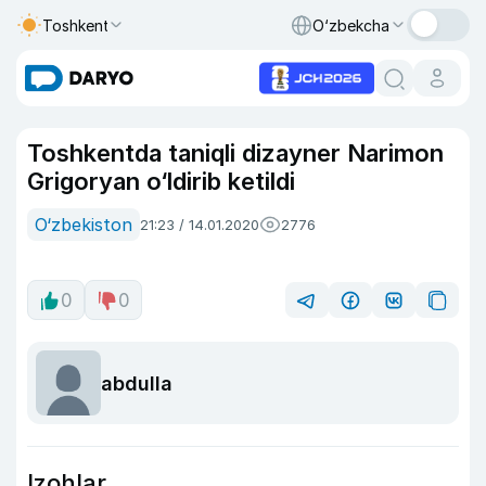
Toshkent
O‘zbekcha
Toshkentda taniqli dizayner Narimon
Grigoryan o‘ldirib ketildi
O‘zbekiston
21:23 / 14.01.2020
2776
0
0
abdulla
Izohlar