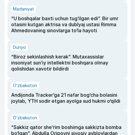
Madaniyat
“U boshqalar baxti uchun tug‘ilgan edi”. Bir umr
otasini kutgan aktrisa va dublyaj ustasi Rimma
Ahmedovaning sinovlarga to‘la hayoti
Dunyo
“Biroz sekinlashish kerak”. Mutaxassislar
insoniyat sun’iy intellektni boshqara olmay
qolishidan xavotir bildirdi
O‘zbekiston
Andijonda Tracker’ga 21 nafar bog‘cha bolasini
joylab, YTH sodir etgan ayolga sud hukmi o‘qildi
O‘zbekiston
“Sakkiz qator she’rim boshimga sakkizta bomba
bo‘lgan”. Abdulla Oripovni siyosiy ayblovlardan