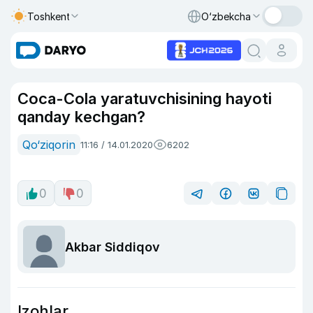
Toshkent
O‘zbekcha
Coca-Cola yaratuvchisining hayoti
qanday kechgan?
Qo‘ziqorin
11:16 / 14.01.2020
6202
0
0
Akbar Siddiqov
Izohlar