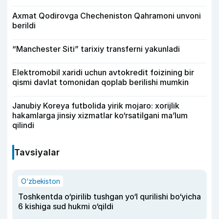
Axmat Qodirovga Checheniston Qahramoni unvoni
berildi
“Manchester Siti” tarixiy transferni yakunladi
Elektromobil xaridi uchun avtokredit foizining bir
qismi davlat tomonidan qoplab berilishi mumkin
Janubiy Koreya futbolida yirik mojaro: xorijlik
hakamlarga jinsiy xizmatlar ko‘rsatilgani ma’lum
qilindi
Tavsiyalar
O‘zbekiston
Toshkentda o‘pirilib tushgan yo‘l qurilishi bo‘yicha
6 kishiga sud hukmi o‘qildi