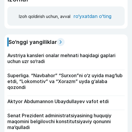
ro‘yxatdan o‘ting
Izoh qoldirish uchun, avval
So‘nggi yangiliklar
Avstriya kansleri onalar mehnati haqidagi gaplari
uchun uzr so‘radi
Superliga. “Navbahor” “Surxon”ni o‘z uyida mag‘lub
etdi, “Lokomotiv” va “Xorazm” uyda g‘alaba
qozondi
Aktyor Abdu­mannon Ubaydullayev vafot etdi
Senat Prezident administratsiyasining huquqiy
maqomini belgilovchi konstitutsiyaviy qonunni
ma’qulladi