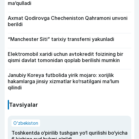
ma’qulladi
Axmat Qodirovga Checheniston Qahramoni unvoni
berildi
“Manchester Siti” tarixiy transferni yakunladi
Elektromobil xaridi uchun avtokredit foizining bir
qismi davlat tomonidan qoplab berilishi mumkin
Janubiy Koreya futbolida yirik mojaro: xorijlik
hakamlarga jinsiy xizmatlar ko‘rsatilgani ma’lum
qilindi
Tavsiyalar
O‘zbekiston
Toshkentda o‘pirilib tushgan yo‘l qurilishi bo‘yicha