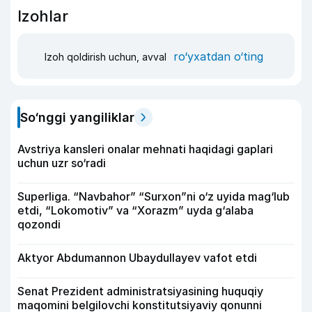
Izohlar
ro‘yxatdan o‘ting
Izoh qoldirish uchun, avval
So‘nggi yangiliklar
Avstriya kansleri onalar mehnati haqidagi gaplari
uchun uzr so‘radi
Superliga. “Navbahor” “Surxon”ni o‘z uyida mag‘lub
etdi, “Lokomotiv” va “Xorazm” uyda g‘alaba
qozondi
Aktyor Abdu­mannon Ubaydullayev vafot etdi
Senat Prezident administratsiyasining huquqiy
maqomini belgilovchi konstitutsiyaviy qonunni