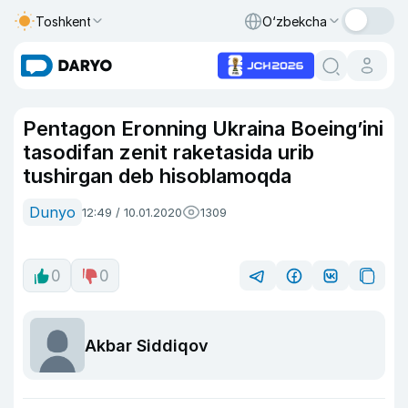
Toshkent
O‘zbekcha
Pentagon Eronning Ukraina Boeing’ini
tasodifan zenit raketasida urib
tushirgan deb hisoblamoqda
Dunyo
12:49 / 10.01.2020
1309
0
0
Akbar Siddiqov