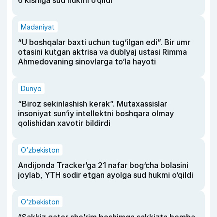
6 kishiga sud hukmi o‘qildi
Madaniyat
“U boshqalar baxti uchun tug‘ilgan edi”. Bir umr
otasini kutgan aktrisa va dublyaj ustasi Rimma
Ahmedovaning sinovlarga to‘la hayoti
Dunyo
“Biroz sekinlashish kerak”. Mutaxassislar
insoniyat sun’iy intellektni boshqara olmay
qolishidan xavotir bildirdi
O‘zbekiston
Andijonda Tracker’ga 21 nafar bog‘cha bolasini
joylab, YTH sodir etgan ayolga sud hukmi o‘qildi
O‘zbekiston