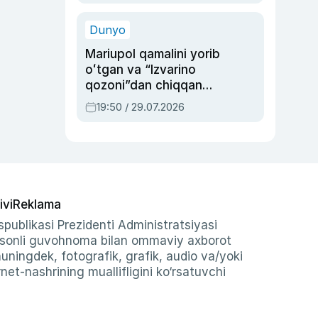
qolgan voqea
Dunyo
Mariupol qamalini yorib
oʻtgan va “Izvarino
qozoni”dan chiqqan
qahramon — Ukraina
19:50 / 29.07.2026
armiyasi bosh
qoʻmondoni Drapatiy
haqida
ivi
Reklama
publikasi Prezidenti Administratsiyasi
-sonli guvohnoma bilan ommaviy axborot
shuningdek, fotografik, grafik, audio va/yoki
et-nashrining muallifligini ko‘rsatuvchi