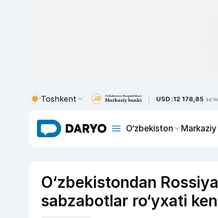
Toshkent
USD :
12 178,85
so'm
O‘zbekiston
Markaziy
O‘zbekistondan Rossiyag
sabzabotlar ro‘yxati ke