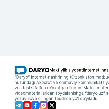
Maxfiylik siyosati
Internet-nas
“Daryo” internet-nashrining (O‘zbekiston matbuo
huzuridagi Axborot va ommaviy kommunikatsiyal
vositasi sifatida ro‘yxatga olingan. Matnli materi
videomateriallaridan foydalanishga “daryo.uz” sa
yozuv ilova qilingan taqdirda yo‘l qo‘yiladi.