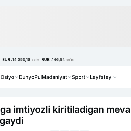
EUR :
RUB :
14 053,18
146,54
so'm
so'm
 Osiyo
Dunyo
Pul
Madaniyat
Sport
Layfstayl
a imtiyozli kiritiladigan meva
ngaydi