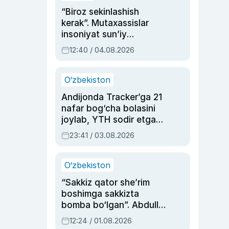
“Biroz sekinlashish
kerak”. Mutaxassislar
insoniyat sun’iy
intellektni boshqara
12:40 / 04.08.2026
olmay qolishidan xavotir
bildirdi
O‘zbekiston
Andijonda Tracker’ga 21
nafar bog‘cha bolasini
joylab, YTH sodir etgan
ayolga sud hukmi o‘qildi
23:41 / 03.08.2026
O‘zbekiston
“Sakkiz qator she’rim
boshimga sakkizta
bomba bo‘lgan”. Abdulla
Oripovni siyosiy
12:24 / 01.08.2026
ayblovlardan asrab