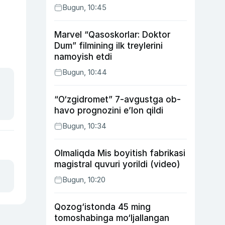
Bugun, 10:45
Marvel “Qasoskorlar: Doktor
Dum” filmining ilk treylerini
namoyish etdi
Bugun, 10:44
“O‘zgidromet” 7-avgustga ob-
havo prognozini e’lon qildi
Bugun, 10:34
Olmaliqda Mis boyitish fabrikasi
magistral quvuri yorildi (video)
Bugun, 10:20
Qozog‘istonda 45 ming
tomoshabinga mo‘ljallangan