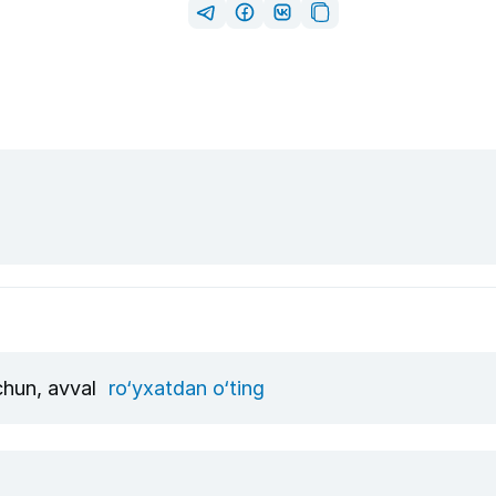
uchun, avval
ro‘yxatdan o‘ting