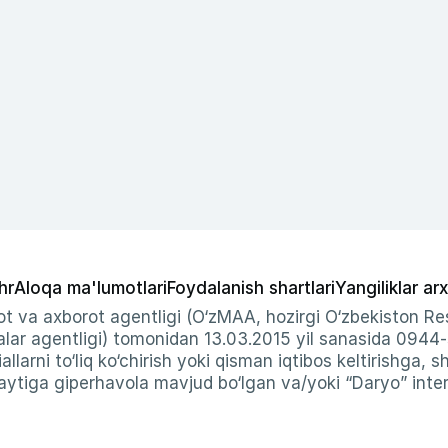
hr
Aloqa ma'lumotlari
Foydalanish shartlari
Yangiliklar arx
t va axborot agentligi (O‘zMAA, hozirgi O‘zbekiston Res
ar agentligi) tomonidan 13.03.2015 yil sanasida 0944
allarni to‘liq ko‘chirish yoki qisman iqtibos keltirishga, 
ytiga giperhavola mavjud bo‘lgan va/yoki “Daryo” intern