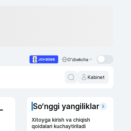
O‘zbekcha
Kabinet
So‘nggi yangiliklar
-
Xitoyga kirish va chiqish
qoidalari kuchaytiriladi