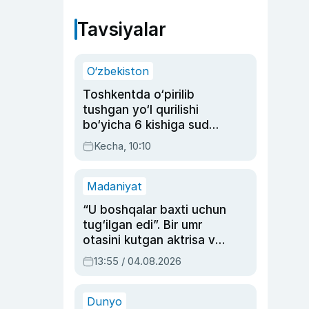
Tavsiyalar
O‘zbekiston
Toshkentda o‘pirilib
tushgan yo‘l qurilishi
bo‘yicha 6 kishiga sud
hukmi o‘qildi
Kecha, 10:10
Madaniyat
“U boshqalar baxti uchun
tug‘ilgan edi”. Bir umr
otasini kutgan aktrisa va
dublyaj ustasi Rimma
13:55 / 04.08.2026
Ahmedovaning
sinovlarga to‘la hayoti
Dunyo