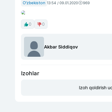
O‘zbekiston
13:54 / 09.01.2020
969
0
0
Akbar Siddiqov
Izohlar
Izoh qoldirish 