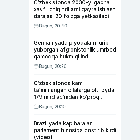
O‘zbekistonda 2030-yilgacha
xavfli chiqindilarni qayta ishlash
darajasi 20 foizga yetkaziladi
Bugun, 20:40
Germaniyada piyodalarni urib
yuborgan afg‘onistonlik umrbod
qamoqqa hukm qilindi
Bugun, 20:26
O‘zbekistonda kam
ta’minlangan oilalarga olti oyda
179 mlrd so‘mdan ko‘proq
ijtimoiy keshbek to‘lab berildi
Bugun, 20:10
Braziliyada kapibaralar
parlament binosiga bostirib kirdi
(video)