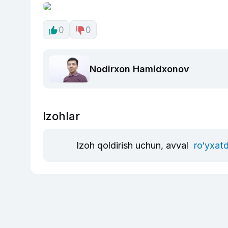
0
0
Nodirxon Hamidxonov
Izohlar
Izoh qoldirish uchun, avval
ro‘yxatd