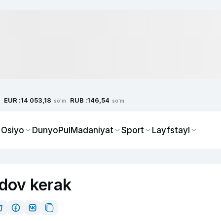
EUR :
RUB :
14 053,18
146,54
so'm
so'm
 Osiyo
Dunyo
Pul
Madaniyat
Sport
Layfstayl
dov kerak