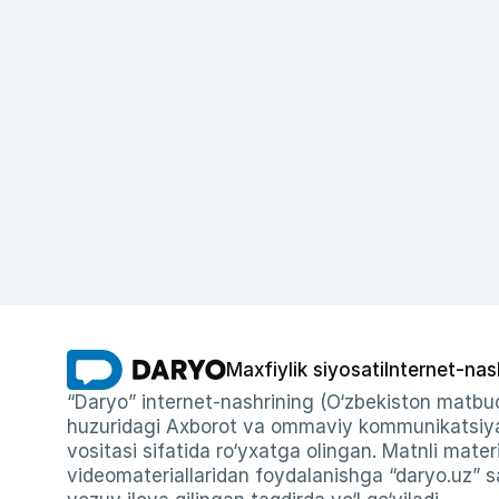
Maxfiylik siyosati
Internet-nas
“Daryo” internet-nashrining (O‘zbekiston matbuo
huzuridagi Axborot va ommaviy kommunikatsiyal
vositasi sifatida ro‘yxatga olingan. Matnli materi
videomateriallaridan foydalanishga “daryo.uz” sa