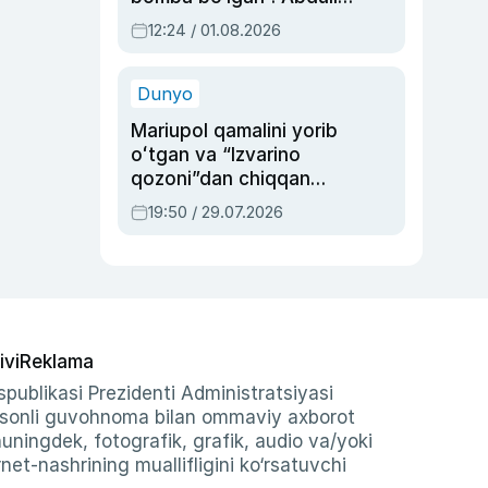
Oripovni siyosiy
12:24 / 01.08.2026
ayblovlardan asrab
qolgan voqea
Dunyo
Mariupol qamalini yorib
oʻtgan va “Izvarino
qozoni”dan chiqqan
qahramon — Ukraina
19:50 / 29.07.2026
armiyasi bosh
qoʻmondoni Drapatiy
haqida
ivi
Reklama
publikasi Prezidenti Administratsiyasi
-sonli guvohnoma bilan ommaviy axborot
shuningdek, fotografik, grafik, audio va/yoki
et-nashrining muallifligini ko‘rsatuvchi