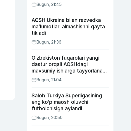
Bugun, 21:45
AQSH Ukraina bilan razvedka
ma’lumotlari almashishni qayta
tikladi
Bugun, 21:36
O‘zbekiston fuqarolari yangi
dastur orqali AQSHdagi
mavsumiy ishlarga tayyorlanadi
va joylashtiriladi
Bugun, 21:04
Saloh Turkiya Superligasining
eng ko‘p maosh oluvchi
futbolchisiga aylandi
Bugun, 20:50