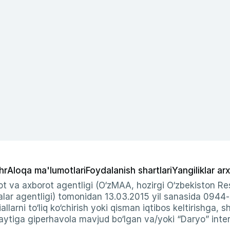
hr
Aloqa ma'lumotlari
Foydalanish shartlari
Yangiliklar arx
t va axborot agentligi (O‘zMAA, hozirgi O‘zbekiston Res
ar agentligi) tomonidan 13.03.2015 yil sanasida 0944
allarni to‘liq ko‘chirish yoki qisman iqtibos keltirishga, 
ytiga giperhavola mavjud bo‘lgan va/yoki “Daryo” intern