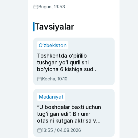
Bugun, 19:53
Tavsiyalar
O‘zbekiston
Toshkentda o‘pirilib
tushgan yo‘l qurilishi
bo‘yicha 6 kishiga sud
hukmi o‘qildi
Kecha, 10:10
Madaniyat
“U boshqalar baxti uchun
tug‘ilgan edi”. Bir umr
otasini kutgan aktrisa va
dublyaj ustasi Rimma
13:55 / 04.08.2026
Ahmedovaning