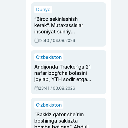
sinovlarga to‘la hayoti
Dunyo
“Biroz sekinlashish
kerak”. Mutaxassislar
insoniyat sun’iy
intellektni boshqara
12:40 / 04.08.2026
olmay qolishidan xavotir
bildirdi
O‘zbekiston
Andijonda Tracker’ga 21
nafar bog‘cha bolasini
joylab, YTH sodir etgan
ayolga sud hukmi o‘qildi
23:41 / 03.08.2026
O‘zbekiston
“Sakkiz qator she’rim
boshimga sakkizta
bomba bo‘lgan”. Abdulla