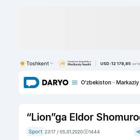
Toshkent
USD :
12 178,85
so'm
O‘zbekiston
Markaziy
“Lion”ga Eldor Shomuro
Sport
23:17 / 05.01.2020
1444