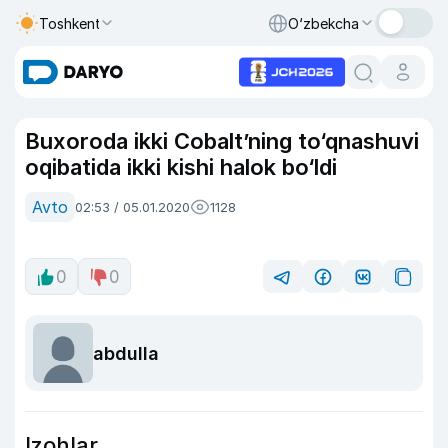
Toshkent
O‘zbekcha
Buxoroda ikki Cobalt’ning to‘qnashuvi
oqibatida ikki kishi halok bo‘ldi
Avto
02:53 / 05.01.2020
1128
0
0
abdulla
Izohlar