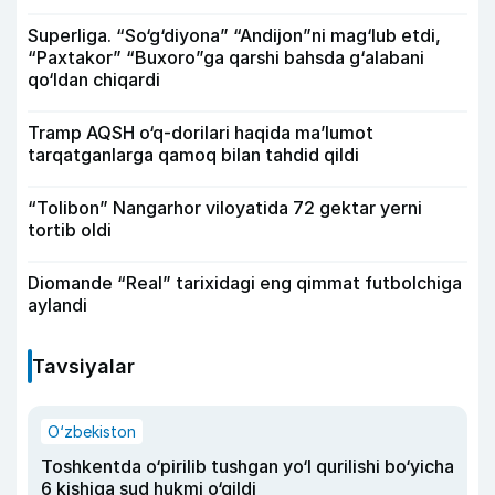
Superliga. “So‘g‘diyona” “Andijon”ni mag‘lub etdi,
“Paxtakor” “Buxoro”ga qarshi bahsda g‘alabani
qo‘ldan chiqardi
Tramp AQSH o‘q-dorilari haqida ma’lumot
tarqatganlarga qamoq bilan tahdid qildi
“Tolibon” Nangarhor viloyatida 72 gektar yerni
tortib oldi
Diomande “Real” tarixidagi eng qimmat futbolchiga
aylandi
Tavsiyalar
O‘zbekiston
Toshkentda o‘pirilib tushgan yo‘l qurilishi bo‘yicha
6 kishiga sud hukmi o‘qildi