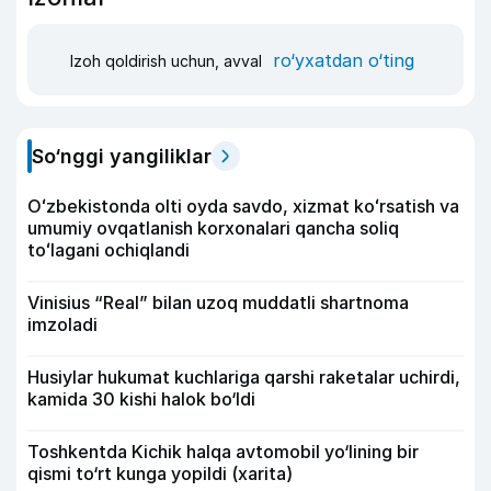
ro‘yxatdan o‘ting
Izoh qoldirish uchun, avval
So‘nggi yangiliklar
Oʻzbekistonda olti oyda savdo, xizmat koʻrsatish va
umumiy ovqatlanish korxonalari qancha soliq
toʻlagani ochiqlandi
Vinisius “Real” bilan uzoq muddatli shartnoma
imzoladi
Husiylar hukumat kuchlariga qarshi raketalar uchirdi,
kamida 30 kishi halok bo‘ldi
Toshkentda Kichik halqa avtomobil yo‘lining bir
qismi to‘rt kunga yopildi (xarita)