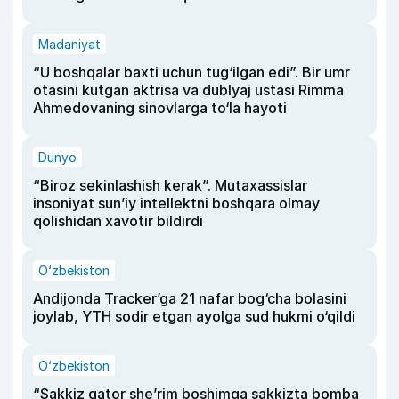
Madaniyat
“U boshqalar baxti uchun tug‘ilgan edi”. Bir umr
otasini kutgan aktrisa va dublyaj ustasi Rimma
Ahmedovaning sinovlarga to‘la hayoti
Dunyo
“Biroz sekinlashish kerak”. Mutaxassislar
insoniyat sun’iy intellektni boshqara olmay
qolishidan xavotir bildirdi
O‘zbekiston
Andijonda Tracker’ga 21 nafar bog‘cha bolasini
joylab, YTH sodir etgan ayolga sud hukmi o‘qildi
O‘zbekiston
“Sakkiz qator she’rim boshimga sakkizta bomba